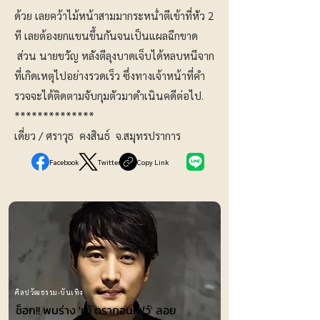
ด้วย เลยคว้าไม้หน้าสามมากระหน่ำตีเข้าที่หัว 2
ที เลยต้องยกแขนขึ้นกันจนเป็นแผลฉีกขาด
ส่วน นายขวัญ หลังตีลุงบาดเจ็บได้หลบหนีจาก
ที่เกิดเหตุไปอย่างรวดเร็ว ซึ่งทางเจ้าหน้าที่คำ
รวจจะได้ติดตามจับกุมตัวมาดำเนินคดีต่อไป.
**************
เดี่ยว / ศราวุธ คงสินธ์ จ.สมุทรปราการ
Facebook
Twitter
Copy Link
ศิลปวัฒธรรม-บันเทิง
ช็อก!! พบร่าง 'เต้ ดรากอนไฟว์' ลอย