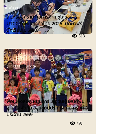
การศึกษา
สมุทรสงคราม หอการค้าฯ ชูโครงการ
UTCC Tutor ติวทั่วไทย 2026 เปิดติวฟรี
นักเรียน ม.5-ม.6
513
ไอที-ยานยนต์
พ่อเมืองลุ่มภู หนุนการแข่งขันหุ่นยนต์พื้น
ฐานบังคับมือ ชิงแชมป์ประเทศไทย ครั้งที่ 3
ประจำปี 2569
491