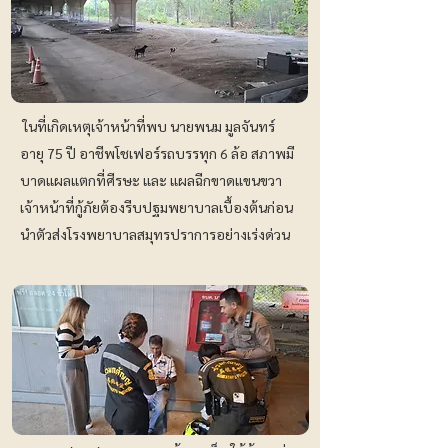
ในที่เกิดเหตุเจ้าหน้าที่พบ นายพนม มูลจันทร์
อายุ 75 ปี อาชีพโชเฟอร์รถบรรทุก 6 ล้อ สภาพมี
บาดแผลแตกที่ศีรษะ และ แผลฉีกขาดแขนขวา
เจ้าหน้าที่กู้ภัยต้องรีบปฐมพยาบาลเบื้องต้นก่อน
นำตัวส่งโรงพยาบาลสมุทรปราการอย่างเร่งด่วน