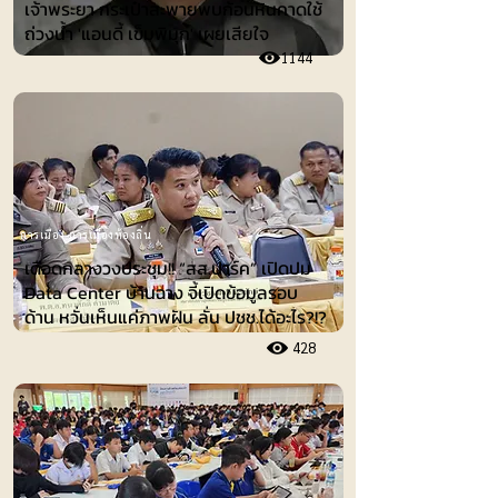
เจ้าพระยา กระเป๋าสะพายพบก้อนหินคาดใช้
ถ่วงน้ำ 'แอนดี้ เข็มพิมุก' เผยเสียใจ
1144
การเมือง-การเมืองท้องถิ่น
เดือดกลางวงประชุม!! “สส.ปาร์ค” เปิดปม
Data Center บ้านฉาง จี้เปิดข้อมูลรอบ
ด้าน หวั่นเห็นแค่ภาพฝัน ลั่น ปชช.ได้อะไร?!?
428