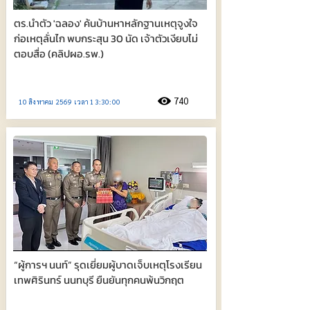
ตร.นำตัว 'ฉลอง' ค้นบ้านหาหลักฐานเหตุจูงใจ
ก่อเหตุลั่นไก พบกระสุน 30 นัด เจ้าตัวเงียบไม่
ตอบสื่อ (คลิปผอ.รพ.)
740
10 สิงหาคม 2569 เวลา 13:30:00
“ผู้การฯ นนท์” รุดเยี่ยมผู้บาดเจ็บเหตุโรงเรียน
เทพศิรินทร์ นนทบุรี ยืนยันทุกคนพ้นวิกฤต