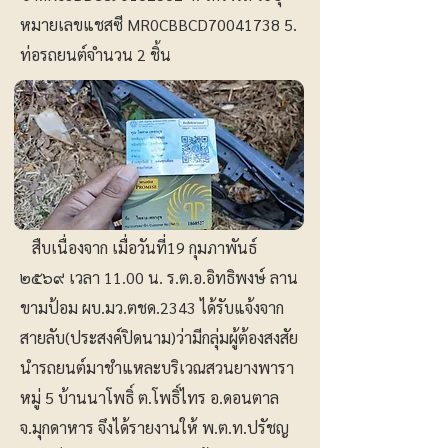
หมายเลขแชสซี MR0CBBCD70041738 5.
ท่อรถยนต์จำนวน 2 ชิ้น
สืบเนื่องจาก เมื่อวันที่19 กุมภาพันธ์
๒๕๖๙ เวลา 11.00 น. ร.ต.อ.อิทธิพงษ์ ลาน
ขามป้อม ผบ.มว.ตชด.2343 ได้รับแจ้งจาก
สายลับ(ประสงค์ปิดนาม)ว่ามีกลุ่มผู้ต้องสงสัย
นำรถยนต์มาชำแหละบริเวณสวนยางพารา
หมู่ 5 บ้านนาโพธิ์ ต.โพธิ์ไทร อ.ดอนตาล
จ.มุกดาหาร จึงได้รายงานให้ พ.ต.ท.ปรัชญ