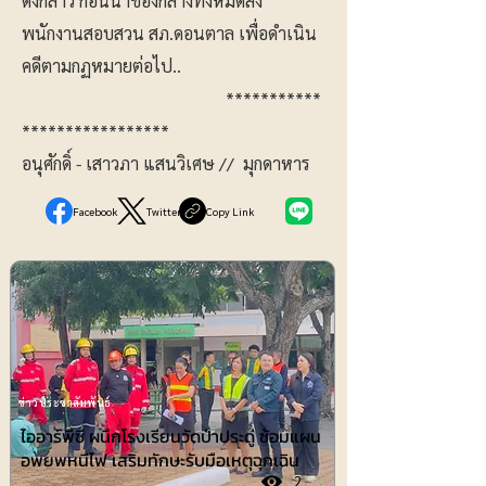
ดังกล่าว ก่อนนำของกลางทั้งหมดส่ง
พนักงานสอบสวน สภ.ดอนตาล เพื่อดำเนิน
คดีตามกฏหมายต่อไป..
***********
*****************
อนุศักดิ์ - เสาวภา แสนวิเศษ // มุกดาหาร
Facebook
Twitter
Copy Link
ข่าวประชาสัมพันธ์
ไออาร์พีซี ผนึกโรงเรียนวัดป่าประดู่ ซ้อมแผน
อพยพหนีไฟ เสริมทักษะรับมือเหตุฉุกเฉิน
2