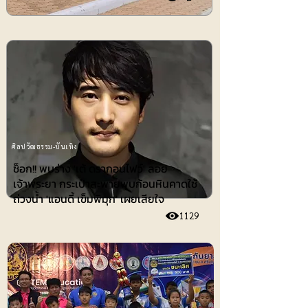
ศิลปวัฒธรรม-บันเทิง
ช็อก!! พบร่าง 'เต้ ดรากอนไฟว์' ลอย
เจ้าพระยา กระเป๋าสะพายพบก้อนหินคาดใช้
ถ่วงน้ำ 'แอนดี้ เข็มพิมุก' เผยเสียใจ
1129