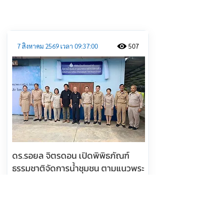
ประชาสัมพันธ์
7 สิงหาคม 2569 เวลา 09:37:00
507
ดร.รอยล จิตรดอน เปิดพิพิธภัณฑ์
ธรรมชาติจัดการน้ำชุมชน ตามแนวพระ
ราชดำริ ร.9 ชุมชน ต.บางเคียน
อ.ชุมแสง จ.นครสวรรค์