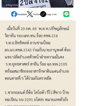
อาชญากรรม
Facebook
Twitter
Copy Link
เมื่อวันที่ 20 กพ. 69 พ.ต.ท.ปรัชญลักษณ์
วิลาทัน รอง ผกก.หน.ร้อย ตชด.234
ร.ต.อ.อิทธิพงษ์ ลานขามป้อม
ผบ.มว.ตชด.2343 ร่วมกับนายภานุพงศ์ ห้อง
แซง ปลัดอำเภอหัวหน้าฝ่ายความมั่นคง
ร.ท.ยุทธศาสตร์ สายืน ร้อย ฉก.ทพ.2105
พร้อมสมาชิกกองอาสารักษาดินแดนอำเภอ
ดอนตาลที่ 5 ได้ร่วมกันตรวจยึด
1.ซากรถยนต์ ยี่ห้อ โตโยต้า รีโว่ สีขาว ป้าย
ทะเบียน บบ-3291 ยโสธร หมายเลขตัวถัง