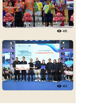
ไอที-ยานยนต์
พ่อเมืองลุ่มภู หนุนการแข่งขันหุ่นยนต์พื้น
ฐานบังคับมือ ชิงแชมป์ประเทศไทย ครั้งที่ 3
ประจำปี 2569
485
การศึกษา
แม่โจ้ คว้ารางวัลสุดยอดงานวิจัยโดดเด่น
“ระดับดีมาก” เวที APPTech EXPO 2026
455