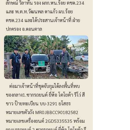
ลักษณ์ วิลาทัน รอง ผกก.หน.ร้อย ตชด.234
และ พ.ต.ท.วัฒนพล ดาแก้ว ผบ.ร้อย
ตชด.234 และได้ประสานเจ้าหน้าที่ ฝ่าย
ปกครอง อ.ดอนตาล
ต่อมาเจ้าหน้าที่ชุดจับกุมได้ลงพื้นที่พบ
ของกลาง1.ซากรถยนต์ ยี่ห้อ โตโยต้า รีโว่ สี
ขาว ป้ายทะเบียน บบ-3291 ยโสธร
หมายเลขตัวถัง MR0JBBCC90182582
หมายเลขเครื่องยนต์ 2GD5335535 พร้อม
กุญแจรถยนต์ 2.ซากรถยนต์ ยี่ห้อ โตโยต้า รี