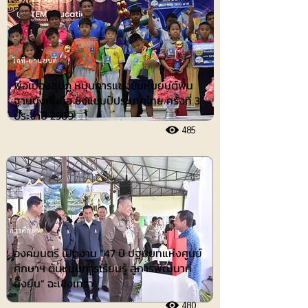
ไอที-ยานยนต์
พ่อเมืองลุ่มภู หนุนการแข่งขันหุ่นยนต์พื้น
ฐานบังคับมือ ชิงแชมป์ประเทศไทย ครั้งที่ 3
ประจำปี 2569
485
การศึกษา
องคมนตรี เปิดงาน “47 ปี ปฐมบทแห่งศูนย์
ศึกษาฯ ต้นแบบการเรียนรู้ สู่การพัฒนาที่
ยั่งยืน” ฉะเชิงเทรา
480