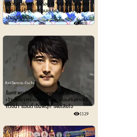
เปิดเวทีสมัชชา 8 เดือน 8 “แปดริ้วเมืองแห่ง
การเรียนรู้”ขับเคลื่อนชุมชนเข้มแข็ง สู่เมือง
น่าอยู่ที่ยั่งยืน
400
ศิลปวัฒธรรม-บันเทิง
ช็อก!! พบร่าง 'เต้ ดรากอนไฟว์' ลอย
เจ้าพระยา กระเป๋าสะพายพบก้อนหินคาดใช้
ถ่วงน้ำ 'แอนดี้ เข็มพิมุก' เผยเสียใจ
1129