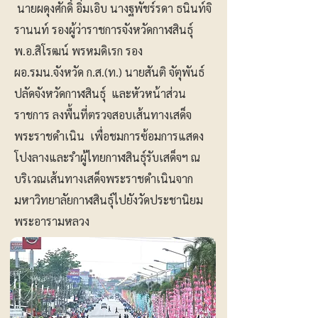
นายผดุงศักดิ์ อิ่มเอิบ นางฐพัชร์รดา ธนินท์จิ
รานนท์ รองผู้ว่าราชการจังหวัดกาฬสินธุ์
พ.อ.สิโรฒน์ พรหมดิเรก รอง
ผอ.รมน.จังหวัด ก.ส.(ท.) นายสันติ จัตุพันธ์
ปลัดจังหวัดกาฬสินธุ์ และหัวหน้าส่วน
ราชการ ลงพื้นที่ตรวจสอบเส้นทางเสด็จ
พระราชดำเนิน เพื่อชมการซ้อมการแสดง
โปงลางและรำผู้ไทยกาฬสินธุ์รับเสด็จฯ ณ
บริเวณเส้นทางเสด็จพระราชดำเนินจาก
มหาวิทยาลัยกาฬสินธุ์ไปยังวัดประชานิยม
พระอารามหลวง