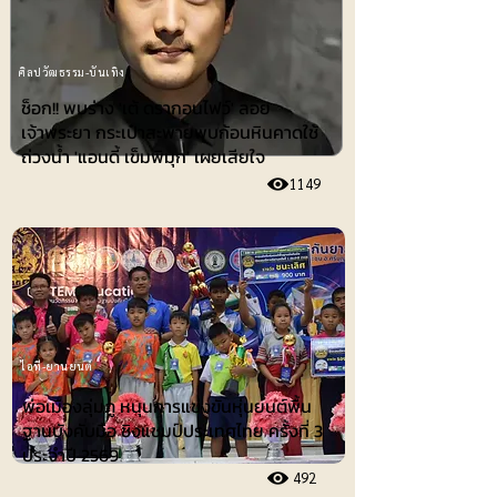
ศิลปวัฒธรรม-บันเทิง
ช็อก!! พบร่าง 'เต้ ดรากอนไฟว์' ลอย
เจ้าพระยา กระเป๋าสะพายพบก้อนหินคาดใช้
ถ่วงน้ำ 'แอนดี้ เข็มพิมุก' เผยเสียใจ
1149
ไอที-ยานยนต์
พ่อเมืองลุ่มภู หนุนการแข่งขันหุ่นยนต์พื้น
ฐานบังคับมือ ชิงแชมป์ประเทศไทย ครั้งที่ 3
ประจำปี 2569
492