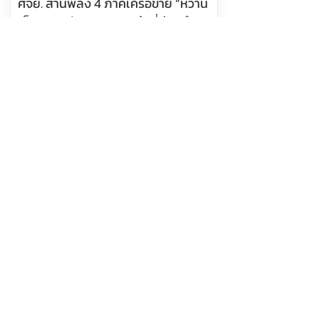
ศจย. สานพลัง 4 ภาคีเครือข่าย “หวาน
เค็ม เมา ควัน” หยุด! สินค้าที่บ่อนทำลาย
สุขภาพคนไทย
อ่านต่อ
6 สิงหาคม 2569 เวลา 10:14:00
463