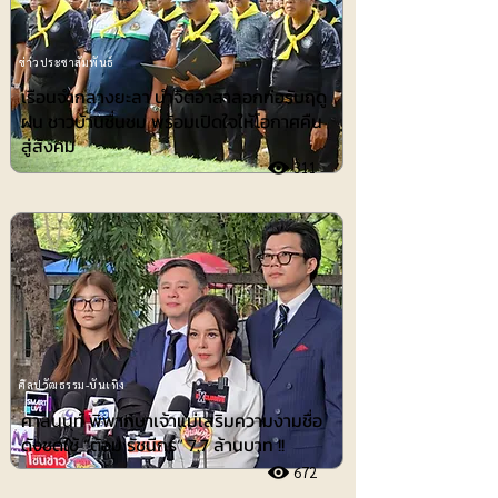
ข่าวประชาสัมพันธ์
เรือนจำกลางยะลา นำจิตอาสาลอกท่อรับฤดู
ฝน ชาวบ้านชื่นชม พร้อมเปิดใจให้โอกาศคืน
สู่สังคม
311
ศิลปวัฒธรรม-บันเทิง
ศาลนนท์ พิพากษาเจ้าแม่เสริมความงามชื่อ
ดังชดใช้ ”ต้อม รัชนีกร“ 7.7 ล้านบาท !!
672