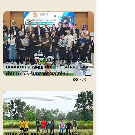
ไอที-ยานยนต์
สมาคมเพื่อนชุมชนจับมือเทคนิคระยอง ปั้น
นักศึกษาเก่งดิจิทัล เปิดโลกการค้าออนไลน์
ผ่าน TikTok รับตลาดงานยุคใหม่
323
การศึกษา
ม.นครพนม จัดกิจกรรมจิตอาสา "ปล่อย