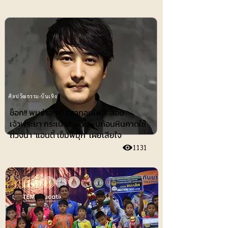
ศิลปวัฒธรรม-บันเทิง
ช็อก!! พบร่าง 'เต้ ดรากอนไฟว์' ลอย
เจ้าพระยา กระเป๋าสะพายพบก้อนหินคาดใช้
ถ่วงน้ำ 'แอนดี้ เข็มพิมุก' เผยเสียใจ
1131