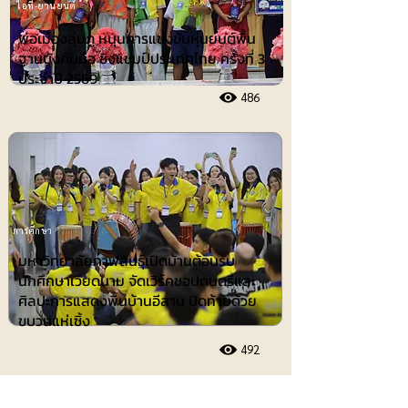
ไอที-ยานยนต์
พ่อเมืองลุ่มภู หนุนการแข่งขันหุ่นยนต์พื้น
ฐานบังคับมือ ชิงแชมป์ประเทศไทย ครั้งที่ 3
ประจำปี 2569
486
การศึกษา
มหาวิทยาลัยกาฬสินธุ์เปิดบ้านต้อนรับ
นักศึกษาเวียดนาม จัดเวิร์คชอปดนตรีและ
ศิลปะการแสดงพื้นบ้านอีสาน ปิดท้ายด้วย
ขบวนแห่เซิ้ง
492
ประชาสัมพันธ์