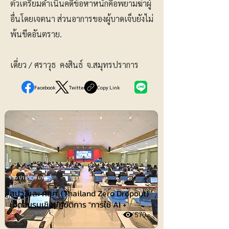
ตัวเตรียมดำเนินคดีข้อหาหนักคือพยามฆ่าผู้
อื่นโดยเจตนา ส่วนอาการของผู้บาดเจ็บยังไม่
พ้นขีดอันตราย.
เดี่ยว / ศราวุธ คงสินธ์ จ.สมุทรปราการ
Facebook
Twitter
Copy Link
ข่าวประชาสัมพันธ์
สปว. และ กสศ. (Thailand Zero Dropout)
เปิดอบรมเชิงปฏิบัติการ "การใช้ AI +
570