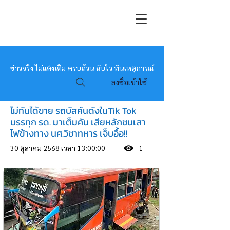
หมอข่าว
ข่าวจริง ไม่แต่งเติม ครบถ้วน ฉับไว ทันเหตุการณ์
ลงชื่อเข้าใช้
ไม่ทันได้ขาย รถบัสคันดังในTik Tok
บรรทุก รด. มาเต็มคัน เสียหลักชนเสา
ไฟข้างทาง นศ.วิชาทหาร เจ็บอื้อ!!
30 ตุลาคม 2568 เวลา 13:00:00
1