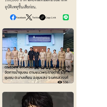
อุบัติเหตุขึ้นเสียก่อน.
Facebook
Twitter
Copy Link
ข่าวประชาสัมพันธ์
ดร.รอยล จิตรดอน เปิดพิพิธภัณฑ์ธรรมชาติ
จัดการน้ำชุมชน ตามแนวพระราชดำริ ร.9
ชุมชน ต.บางเคียน อ.ชุมแสง จ.นครสวรรค์
506