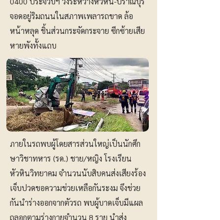
0400 ประจวบฯ วิ่งระหว่างหัวหิน-ปราณบุรี
จอดอยู่ริมถนนในสภาพเพลารถขาด ล้อ
หน้าหลุด ชิ้นส่วนกระจัดกระจาย ซีกซ้ายเสีย
หายพังทั้งแถบ
ภายในรถพบผู้โดยสารส่วนใหญ่เป็นนักศึก
ษาวิชาทหาร (รด.) ชาย/หญิง โรงเรียน
หัวหินวิทยาคม จำนวนนับสิบคนส่งเสียงร้อง
เจ็บปวดขอความช่วยเหลือกันระงม จึงช่วย
กันนำร่างออกจากตัวรถ พบผู้บาดเจ็บมีแผล
ถลอกตามร่างกายจำนวน 8 ราย นำส่ง