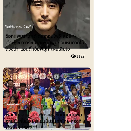
ศิลปวัฒธรรม-บันเทิง
ช็อก!! พบร่าง 'เต้ ดรากอนไฟว์' ลอย
เจ้าพระยา กระเป๋าสะพายพบก้อนหินคาดใช้
ถ่วงน้ำ 'แอนดี้ เข็มพิมุก' เผยเสียใจ
1127
ไอที-ยานยนต์
พ่อเมืองลุ่มภู หนุนการแข่งขันหุ่นยนต์พื้น
ฐานบังคับมือ ชิงแชมป์ประเทศไทย ครั้งที่ 3
ประจำปี 2569