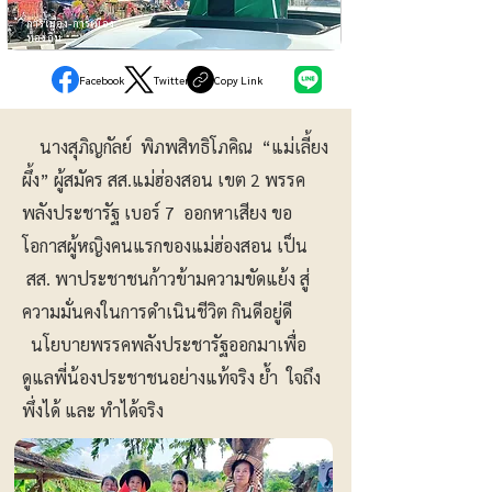
การเมือง-การเมือง
ท้องถิ่น
Facebook
Twitter
Copy Link
นางสุภิญกัลย์ พิภพสิทธิโภคิณ “แม่เลี้ยง
ผึ้ง” ผู้สมัคร สส.แม่ฮ่องสอน เขต 2 พรรค
พลังประชารัฐ เบอร์ 7 ออกหาเสียง ขอ
โอกาสผู้หญิงคนแรกของแม่ฮ่องสอน เป็น
สส. พาประชาชนก้าวข้ามความขัดแย้ง สู่
ความมั่นคงในการดำเนินชีวิต กินดีอยู่ดี
นโยบายพรรคพลังประชารัฐออกมาเพื่อ
ดูแลพี่น้องประชาชนอย่างแท้จริง ย้ำ ใจถึง
พึ่งได้ และ ทำได้จริง