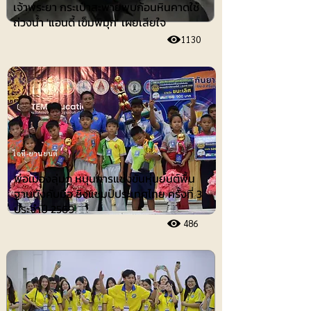
เจ้าพระยา กระเป๋าสะพายพบก้อนหินคาดใช้
ถ่วงน้ำ 'แอนดี้ เข็มพิมุก' เผยเสียใจ
1130
ไอที-ยานยนต์
พ่อเมืองลุ่มภู หนุนการแข่งขันหุ่นยนต์พื้น
ฐานบังคับมือ ชิงแชมป์ประเทศไทย ครั้งที่ 3
ประจำปี 2569
486