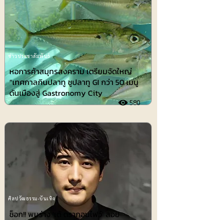
ข่าวประชาสัมพันธ์
หอการค้าสมุทรสงคราม เตรียมจัดใหญ่
“เทศกาลกินปลาทู ชูปลาทู GI กว่า 50 เมนู
ดันเมืองสู่ Gastronomy City
580
ศิลปวัฒธรรม-บันเทิง
ช็อก!! พบร่าง 'เต้ ดรากอนไฟว์' ลอย