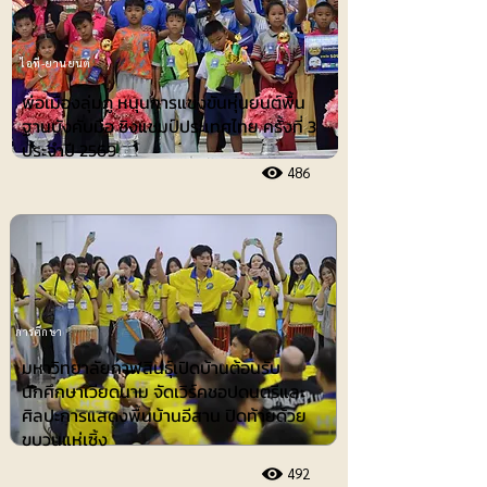
ไอที-ยานยนต์
พ่อเมืองลุ่มภู หนุนการแข่งขันหุ่นยนต์พื้น
ฐานบังคับมือ ชิงแชมป์ประเทศไทย ครั้งที่ 3
ประจำปี 2569
486
การศึกษา
มหาวิทยาลัยกาฬสินธุ์เปิดบ้านต้อนรับ
นักศึกษาเวียดนาม จัดเวิร์คชอปดนตรีและ
ศิลปะการแสดงพื้นบ้านอีสาน ปิดท้ายด้วย
ขบวนแห่เซิ้ง
492