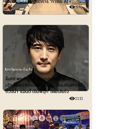
เปิดอบรมเชิงปฏิบัติการ "การใช้ AI +
570
ศิลปวัฒธรรม-บันเทิง
ช็อก!! พบร่าง 'เต้ ดรากอนไฟว์' ลอย
เจ้าพระยา กระเป๋าสะพายพบก้อนหินคาดใช้
ถ่วงน้ำ 'แอนดี้ เข็มพิมุก' เผยเสียใจ
1131