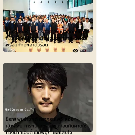
ข่าวประชาสัมพันธ์
สมุทรสงคราม ยกระดับความปลอดภัยทาง
ทะเล ฝึกคนประจำเรือปฐมพยาบาล-CPR
พร้อมทักษะเอาตัวรอด
442
ศิลปวัฒธรรม-บันเทิง
ช็อก!! พบร่าง 'เต้ ดรากอนไฟว์' ลอย
เจ้าพระยา กระเป๋าสะพายพบก้อนหินคาดใช้
ถ่วงน้ำ 'แอนดี้ เข็มพิมุก' เผยเสียใจ