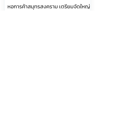
หอการค้าสมุทรสงคราม เตรียมจัดใหญ่
“เทศกาลกินปลาทู ชูปลาทู GI กว่า 50
เมนู ดันเมืองสู่ Gastronomy City
อ่านต่อ
8 สิงหาคม 2569 เวลา 10:18:00
534