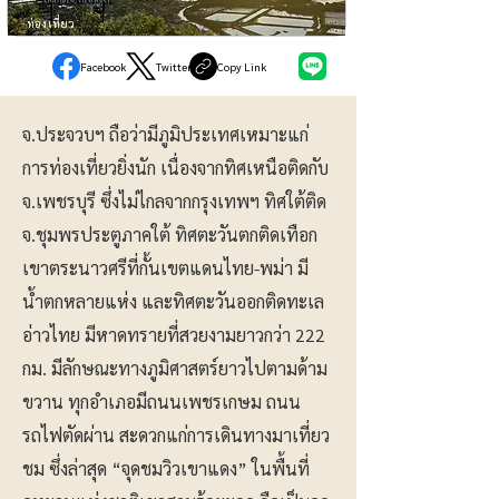
ท่องเที่ยว
Facebook
Twitter
Copy Link
จ.ประจวบฯ ถือว่ามีภูมิประเทศเหมาะแก่
การท่องเที่ยวยิ่งนัก เนื่องจากทิศเหนือติดกับ
จ.เพชรบุรี ซึ่งไม่ไกลจากกรุงเทพฯ ทิศใต้ติด
จ.ชุมพรประตูภาคใต้ ทิศตะวันตกติดเทือก
เขาตระนาวศรีที่กั้นเขตแดนไทย-พม่า มี
น้ำตกหลายแห่ง และทิศตะวันออกติดทะเล
อ่าวไทย มีหาดทรายที่สวยงามยาวกว่า 222
กม. มีลักษณะทางภูมิศาสตร์ยาวไปตามด้าม
ขวาน ทุกอำเภอมีถนนเพชรเกษม ถนน
รถไฟตัดผ่าน สะดวกแก่การเดินทางมาเที่ยว
ชม ซึ่งล่าสุด “จุดชมวิวเขาแดง” ในพื้นที่