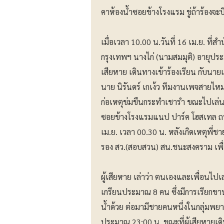
คาห้องน้ำซอยข้างโรงแรม ขู่ถ้าร้องจะบี
เมื่อเวลา 10.00 น.วันที่ 16 เม.ย. 
กรุงเทพฯ นางไก่ (นามสมมุติ) อายุประม
เสียหาย เดินทางเข้าร้องเรียน กับนาย
นาย นิรันดร์ เกเง้ว ทีมงานเพจสายไห
ก่อเหตุข่มขืนกระทำเชารำ ขณะไปเล่น
ซอยข้างโรงแรมแนป ปาร์ค โฮสเทล ถน
เม.ย. เวลา 00.30 น. หลังเกิดเหตุพี่ชา
รอง สว.(สอบสวน) สน.ชนะสงคราม เพื่
ผู้เสียหาย เล่าว่า ตนเองและเพื่อนไป
เกรียนประมาณ 8 คน ซึ่งมีการเรียกขานช
น้ำด้วย ต่อมามีชายคนหนึ่งในกลุ่มพยา
ประมาณ 23:00 น. ขณะที่ผู้เสียหายเดิ