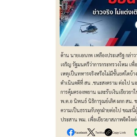
ด้าน นายเอกภพ เหลืองประเสริฐ กล่าวว
เจริญ รัฐมนตรีว่าการกระทรวงโหม เพื่
เหตุเป็นทหารจริงหรือไม่มีชั้นยศใดบ้า
ดำเนินคดีที่ สน .ชนะสงคราม ต่อไป นอ
การคุ้มครองพยาน และรับเงินเยียวยา
พ.ต.อ นิพนธ์ นิธิการุณย์เลิศ ผกก สน.
ความเป็นธรรมกับทุกฝ่ายต่อไป ขณะนี้ผู้
ประสาน พม. เพื่อเยียวยาสภาพจิตใจต่
Facebook
Twitter
Copy Link