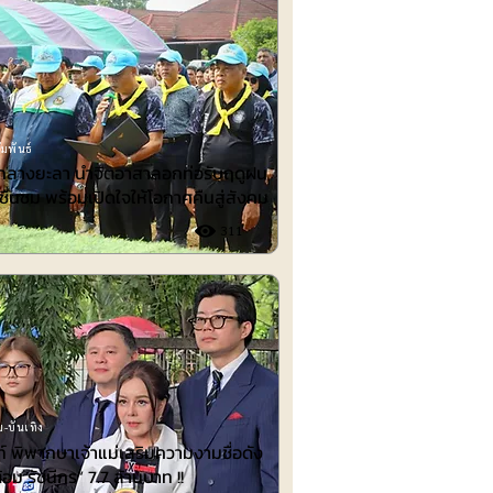
มพันธ์
ำกลางยะลา นำจิตอาสาลอกท่อรับฤดูฝน
ชื่นชม พร้อมเปิดใจให้โอกาศคืนสู่สังคม
311
-บันเทิง
 พิพากษาเจ้าแม่เสริมความงามชื่อดัง
้อม รัชนีกร“ 7.7 ล้านบาท !!