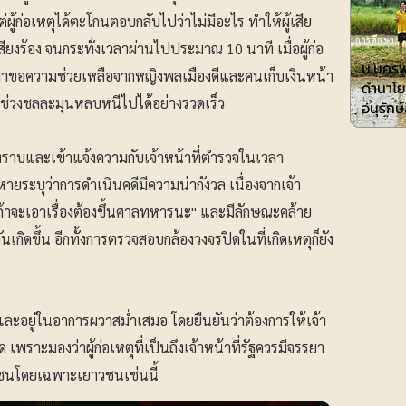
่ผู้ก่อเหตุได้ตะโกนตอบกลับไปว่าไม่มีอะไร ทำให้ผู้เสีย
การศึกษา
สียงร้อง จนกระทั่งเวลาผ่านไปประมาณ 10 นาที เมื่อผู้ก่อ
ม.นครพ
ออกมาขอความช่วยเหลือจากหญิงพลเมืองดีและคนเก็บเงินหน้า
ดำนาโย
าศัยช่วงชลละมุนหลบหนีไปได้อย่างรวดเร็ว
อนุรักษ
ชายทราบและเข้าแจ้งความกับเจ้าหน้าที่ตำรวจในเวลา
หายระบุว่าการดำเนินคดีมีความน่ากังวล เนื่องจากเจ้า
ถ้าจะเอาเรื่องต้องขึ้นศาลทหารนะ" และมีลักษณะคล้าย
กิดขึ้น อีกทั้งการตรวจสอบกล้องวงจรปิดในที่เกิดเหตุก็ยัง
และอยู่ในอาการผวาสม่ำเสมอ โดยยืนยันว่าต้องการให้เจ้า
เพราะมองว่าผู้ก่อเหตุที่เป็นถึงเจ้าหน้าที่รัฐควรมีจรรยา
าชนโดยเฉพาะเยาวชนเช่นนี้