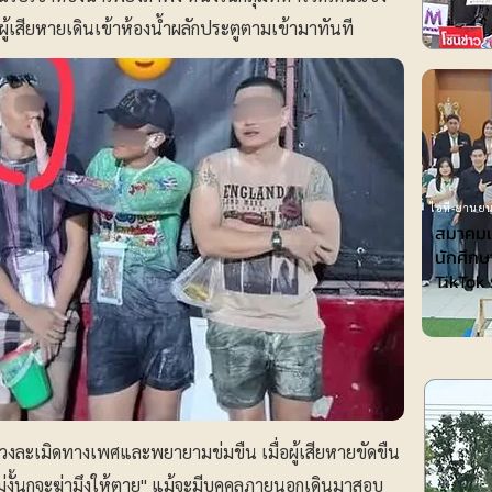
่ผู้เสียหายเดินเข้าห้องน้ำผลักประตูตามเข้ามาทันที
ไอที-ยานยน
สมาคมเพ
นักศึกษ
TikTok 
ังล่วงละเมิดทางเพศและพยายามข่มขืน เมื่อผู้เสียหายขัดขืน
ไม่งั้นกูจะฆ่ามึงให้ตาย" แม้จะมีบุคคลภายนอกเดินมาสอบ