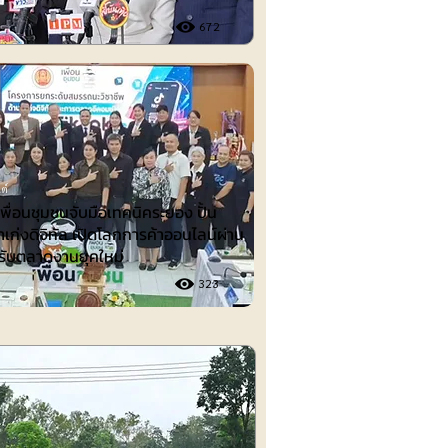
672
ต์
ื่อนชุมชนจับมือเทคนิคระยอง ปั้น
าเก่งดิจิทัล เปิดโลกการค้าออนไลน์ผ่าน
รับตลาดงานยุคใหม่
323