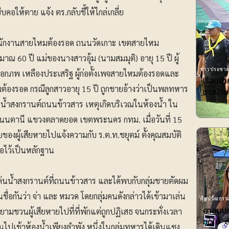
บคอให้ตาย แจ้ง ตร.กลับชี้ให้ไกล่เกลี่ย
ที่สำนักงานสายไหมต้องรอด ถนนวัดเกาะ เขตสายไหม
าณ 60 ปี แม่ของนางสาวอุ้ม (นามสมมุติ) อายุ 15 ปี ผู้
ข่าวประชาสั
เอกภพ เหลืองประเสริฐ ผู้ก่อตั้งเพจสายไหมต้องรอดและ
เรือนจ
มต้องรอด กรณีลูกสาวอายุ 15 ปี ถูกชายอ้างว่าเป็นพลทหาร
ชาวบ้าน
น้ำสงกรานต์ถนนข้าวสาร เหตุเกิดบริเวณในห้องน้ำ ใน
นตานี แขวงตลาดยอด เขตพระนคร กทม. เมื่อวันที่ 15
ยของผู้เสียหายไปแจ้งความกับ ร.ต.ท.ชยุตม์ ตั้งคุณสมบัติ
อไว้เป็นหลักฐาน
เล่นน้ำสงกรานต์ที่ถนนข้าวสาร และได้พบกับกลุ่มชายตัดผม
ื่อกันว่า จ่า และ หมวด โดยกลุ่มคนดังกล่าวได้เข้ามาเล่น
ศิลปวัฒธรรม
ศาลนนท์
ยามชวนผู้เสียหายไปที่ที่พักแต่ถูกปฏิเสธ จนกระทั่งเวลา
ชดใช้ ”ต
นไปเข้าห้องน้ำเพียงลำพัง หนึ่งในกลุ่มทหารได้เดินแซง