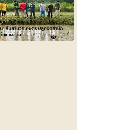
นม จัดกิจกรรมจิตอาสา "ปล่อยปลา–
น" สืบสานวิถีเกษตร ปลูกจิตสำนึก
์สิ่งแวดล้อม
389