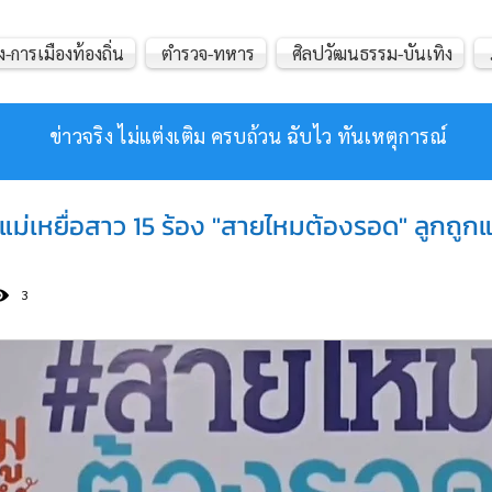
ง-การเมืองท้องถิ่น
ตำรวจ-ทหาร
ศิลปวัฒนธรรม-บันเทิง
ข่าวจริง ไม่แต่งเติม ครบถ้วน ฉับไว ทันเหตุการณ์
แม่เหยื่อสาว 15 ร้อง "สายไหมต้องรอด" ลูกถูกแ
3