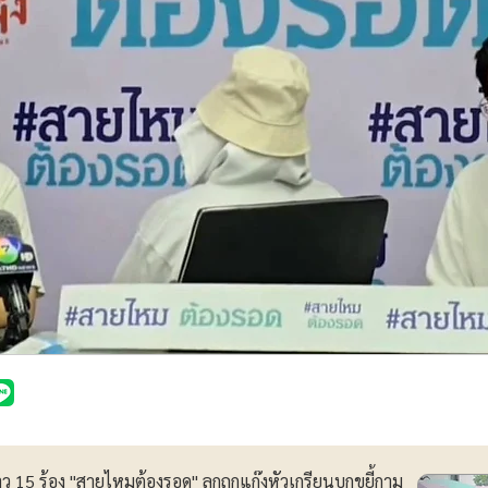
าว 15 ร้อง "สายไหมต้องรอด" ลูกถูกแก๊งหัวเกรียนบุกขยี้กาม