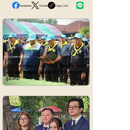
Facebook
Twitter
Copy Link
ข่าวประชาสัมพันธ์
เรือนจำกลางยะลา นำจิตอาสาลอกท่อรับฤดู
ฝน ชาวบ้านชื่นชม พร้อมเปิดใจให้โอกาศคืน
สู่สังคม
311