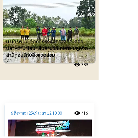
การศึกษา
ม.นครพนม จัดกิจกรรมจิตอาสา "ปล่อย
ปลา–ดำนาโยน" สืบสานวิถีเกษตร ปลูกจิต
สำนึกอนุรักษ์สิ่งแวดล้อม
389
ประชาสัมพันธ์
6 สิงหาคม 2569 เวลา 12:10:00
416