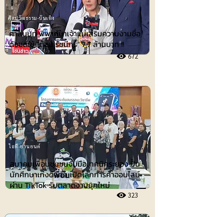
ศิลปวัฒธรรม-บันเทิง
ศาลนนท์ พิพากษาเจ้าแม่เสริมความงามชื่อ
ดังชดใช้ ”ต้อม รัชนีกร“ 7.7 ล้านบาท !!
672
ไอที-ยานยนต์
สมาคมเพื่อนชุมชนจับมือเทคนิคระยอง ปั้น
นักศึกษาเก่งดิจิทัล เปิดโลกการค้าออนไลน์
ผ่าน TikTok รับตลาดงานยุคใหม่
323