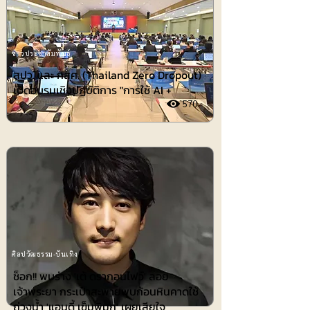
ข่าวประชาสัมพันธ์
สปว. และ กสศ. (Thailand Zero Dropout)
เปิดอบรมเชิงปฏิบัติการ "การใช้ AI +
570
ศิลปวัฒธรรม-บันเทิง
ช็อก!! พบร่าง 'เต้ ดรากอนไฟว์' ลอย
เจ้าพระยา กระเป๋าสะพายพบก้อนหินคาดใช้
ถ่วงน้ำ 'แอนดี้ เข็มพิมุก' เผยเสียใจ