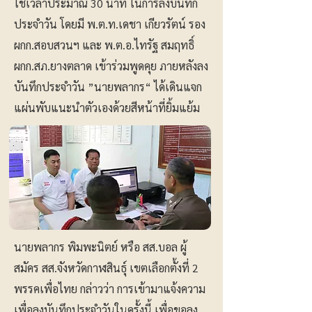
ใช้เวลาประมาณ 30 นาที ในการลงบันทึก
ประจำวัน โดยมี พ.ต.ท.เดชา เกียวรัตน์ รอง
ผกก.สอบสวนฯ และ พ.ต.อ.ไทรัฐ สมฤทธิ์
ผกก.สภ.ยางตลาด เข้าร่วมพูดคุย ภายหลังลง
บันทึกประจำวัน ”นายพลากร“ ได้เดินแจก
แผ่นพับแนะนำตัวเองด้วยสีหน้าที่ยิ้มแย้ม
นายพลากร พิมพะนิตย์ หรือ สส.บอล ผู้
สมัคร สส.จังหวัดกาฬสินธุ์ เขตเลือกตั้งที่ 2
พรรคเพื่อไทย กล่าวว่า การเข้ามาแจ้งความ
เพื่อลงบันทึกประจำวันในครั้งนี้ เพื่อขอลง