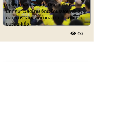
มหาวิทยาลัยกาฬสินธุ์เปิดบ้านต้อนรับ
นักศึกษาเวียดนาม จัดเวิร์คชอปดนตรีและ
ศิลปะการแสดงพื้นบ้านอีสาน ปิดท้ายด้วย
ขบวนแห่เซิ้ง
492
ประชาสัมพันธ์
9 สิงหาคม 2569 เวลา 05:07:00
570