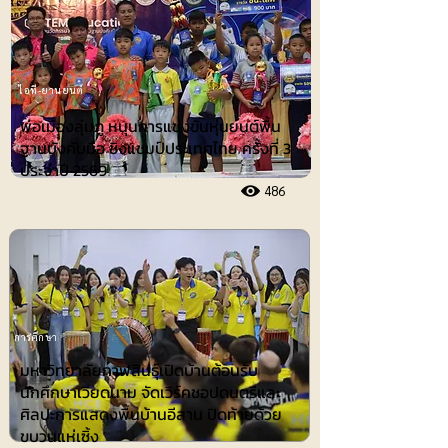
ไอที-ยานยนต์
พ่อเมืองลุ่มภู หนุนการแข่งขันหุ่นยนต์พื้น
ฐานบังคับมือ ชิงแชมป์ประเทศไทย ครั้งที่ 3
ประจำปี 2569
486
การศึกษา
มหาวิทยาลัยกาฬสินธุ์เปิดบ้านต้อนรับ
นักศึกษาเวียดนาม จัดเวิร์คชอปดนตรีและ
ศิลปะการแสดงพื้นบ้านอีสาน ปิดท้ายด้วย
ขบวนแห่เซิ้ง