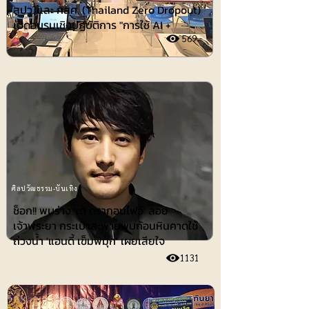
สปว. และ กสศ. (Thailand Zero Dropout)
เปิดอบรมเชิงปฏิบัติการ "การใช้ AI +
569
ศิลปวัฒธรรม-บันเทิง
ช็อก!! พบร่าง 'เต้ ดรากอนไฟว์' ลอย
เจ้าพระยา กระเป๋าสะพายพบก้อนหินคาดใช้
ถ่วงน้ำ 'แอนดี้ เข็มพิมุก' เผยเสียใจ
1131