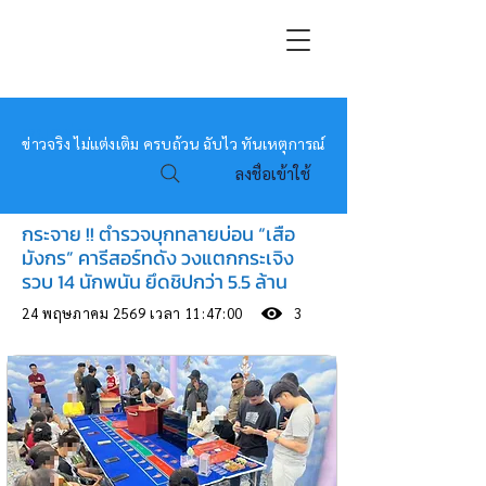
หมอข่าว
ข่าวจริง ไม่แต่งเติม ครบถ้วน ฉับไว ทันเหตุการณ์
ลงชื่อเข้าใช้
กระจาย !! ตำรวจบุกทลายบ่อน “เสือ
มังกร” คารีสอร์ทดัง วงแตกกระเจิง
รวบ 14 นักพนัน ยึดชิปกว่า 5.5 ล้าน
24 พฤษภาคม 2569 เวลา 11:47:00
3