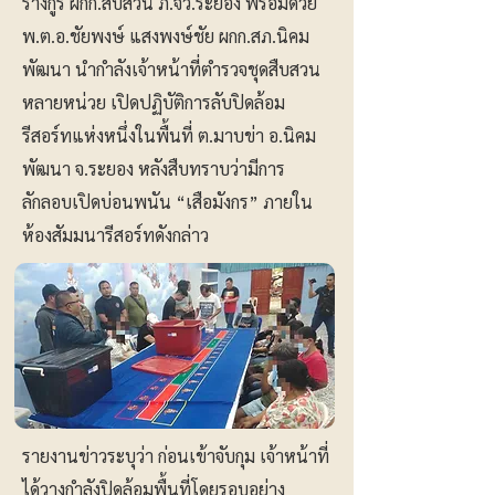
รางกูร ผกก.สืบสวน ภ.จว.ระยอง พร้อมด้วย
พ.ต.อ.ชัยพงษ์ แสงพงษ์ชัย ผกก.สภ.นิคม
พัฒนา นำกำลังเจ้าหน้าที่ตำรวจชุดสืบสวน
หลายหน่วย เปิดปฏิบัติการลับปิดล้อม
รีสอร์ทแห่งหนึ่งในพื้นที่ ต.มาบข่า อ.นิคม
พัฒนา จ.ระยอง หลังสืบทราบว่ามีการ
ลักลอบเปิดบ่อนพนัน “เสือมังกร” ภายใน
ห้องสัมมนารีสอร์ทดังกล่าว
รายงานข่าวระบุว่า ก่อนเข้าจับกุม เจ้าหน้าที่
ได้วางกำลังปิดล้อมพื้นที่โดยรอบอย่าง