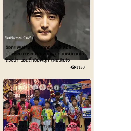
ศิลปวัฒธรรม-บันเทิง
ช็อก!! พบร่าง 'เต้ ดรากอนไฟว์' ลอย
เจ้าพระยา กระเป๋าสะพายพบก้อนหินคาดใช้
ถ่วงน้ำ 'แอนดี้ เข็มพิมุก' เผยเสียใจ
1130
ไอที-ยานยนต์
พ่อเมืองลุ่มภู หนุนการแข่งขันหุ่นยนต์พื้น