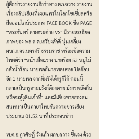
ผู้สื่อข่าวรายงานอีกว่าทาง สภ.ฉวาง รายงาน
เรื่องคลิปเสียงที่เผยแพร่ในโลกโซเชี่ยลหรือ
สื่อออนไลน์ประเกท FACE BOOK ชื่อ PAGE
"พระจันทร์ ลายกระต่าย VS" มีรายละเอียด
ภาพของ พล.ด.ต.เกรียงศักดิ์ นุ่นเกลี้ยง
ผบก.ก.จว.นครศรี ธรรมราช พร้อมข้อความ
โพสต์ว่า "หน้าเสื่อฉวาง นายร้อย 53 หมูไม่
กลัวน้ำร้อน นายพลก็นายพลเหอะ ปิดจ๊อบ
อีก 1 นายพล จากที่มรึงได้กรูก็ได้ ตอนนี้
กลายเป็นกรูดายมรึงก็ต้องตาย มังกรพลัดถิ่น
หรือจะสู้งูดินเจ้าที่" และมีเสียงชายฮองคน
สนทนาเป็นภายาไทยกันความขาวเสียง
ประมาณ 01.52 นาที่ประกอบข่าว
พ.ต.อ.ภูวศิษฎิ์ วังแก้ว ผกก.ฉวาง ชี้แจง ด้วย