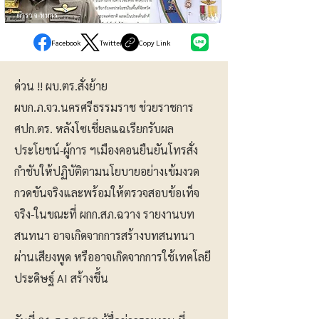
ตำรวจ-ทหาร
Facebook
Twitter
Copy Link
ด่วน !! ผบ.ตร.สั่งย้าย
ผบก.ภ.จว.นครศรีธรรมราช ช่วยราชการ
ศปก.ตร. หลังโซเชี่ยลแฉเรียกรับผล
ประโยชน์-ผู้การ ฯเมืองคอนยืนยันโทรสั่ง
กำชับให้ปฏิบัติตามนโยบายอย่างเข้มงวด
กวดขันจริงและพร้อมให้ตรวจสอบข้อเท็จ
จริง-ในขณะที่ ผกก.สภ.ฉวาง รายงานบท
สนทนา อาจเกิดจากการสร้างบทสนทนา
ผ่านเสียงพูด หรืออาจเกิดจากการใช้เทคโลยี
ประดิษฐ์ AI สร้างขึ้น