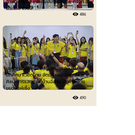
ฐานบังคับมือ ชิงแชมป์ประเทศไทย ครั้งที่ 3
ประจำปี 2569
486
การศึกษา
มหาวิทยาลัยกาฬสินธุ์เปิดบ้านต้อนรับ
นักศึกษาเวียดนาม จัดเวิร์คชอปดนตรีและ
ศิลปะการแสดงพื้นบ้านอีสาน ปิดท้ายด้วย
ขบวนแห่เซิ้ง
490
ประชาสัมพันธ์