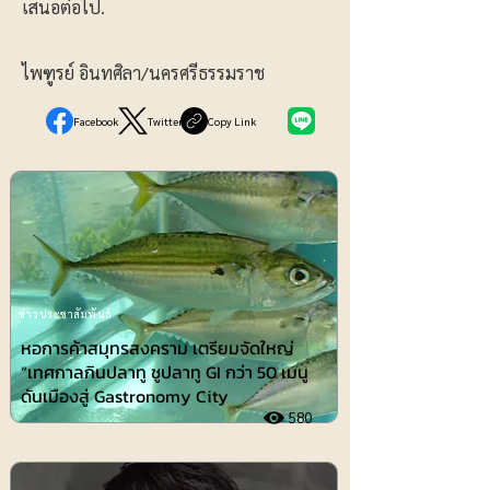
เสนอต่อไป.
ไพฑูรย์ อินทศิลา/นครศรีธรรมราช
Facebook
Twitter
Copy Link
ข่าวประชาสัมพันธ์
หอการค้าสมุทรสงคราม เตรียมจัดใหญ่
“เทศกาลกินปลาทู ชูปลาทู GI กว่า 50 เมนู
ดันเมืองสู่ Gastronomy City
580