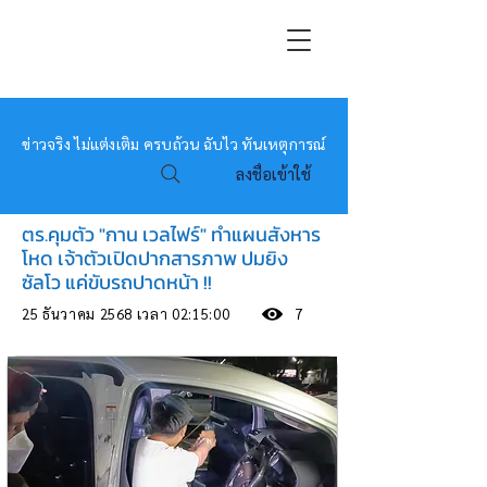
หมอข่าว
ข่าวจริง ไม่แต่งเติม ครบถ้วน ฉับไว ทันเหตุการณ์
ลงชื่อเข้าใช้
ตร.คุมตัว "กาน เวลไฟร์" ทำแผนสังหาร
โหด เจ้าตัวเปิดปากสารภาพ ปมยิง
ซัลโว แค่ขับรถปาดหน้า !!
25 ธันวาคม 2568 เวลา 02:15:00
7