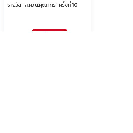
รางวัล “ส.ค.ณ.คุณากร” ครั้งที่ 10
อ่านต่อ
10 สิงหาคม 2569 เวลา 15:00:00
421