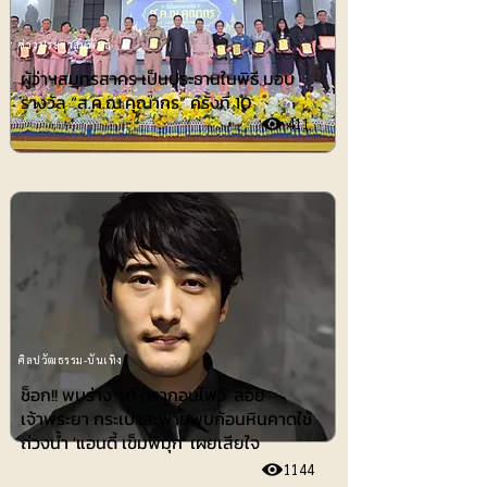
ข่าวประชาสัมพันธ์
ผู้ว่าฯสมุทรสาคร เป็นประธานในพิธี มอบ
รางวัล “ส.ค.ณ.คุณากร” ครั้งที่ 10
411
ศิลปวัฒธรรม-บันเทิง
ช็อก!! พบร่าง 'เต้ ดรากอนไฟว์' ลอย
เจ้าพระยา กระเป๋าสะพายพบก้อนหินคาดใช้
ถ่วงน้ำ 'แอนดี้ เข็มพิมุก' เผยเสียใจ
1144