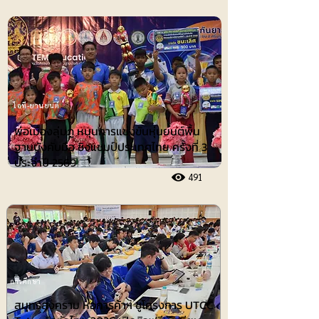
ไอที-ยานยนต์
พ่อเมืองลุ่มภู หนุนการแข่งขันหุ่นยนต์พื้น
ฐานบังคับมือ ชิงแชมป์ประเทศไทย ครั้งที่ 3
ประจำปี 2569
491
การศึกษา
สมุทรสงคราม หอการค้าฯ ชูโครงการ UTCC