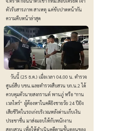
จ.ตราด ก่อนนำตัวเข้า กทม.สอบเครียด เจ้า
ตัวรับสารภาพ สาเหตุ แค่ขับปาดหน้ากัน
ความคืบหน้าล่าสุด
วันนี้ (25 ธ.ค.) เมื่อเวลา 04.00 น. ตำรวจ
ศูนย์สืบ บขน.และตำรวจสืบสวน บก.น.2 ได้
ควบคุมตัวนายสงกรานต์ พานภู่ หรือ "กาน
เวลไหร์" ผู้ต้องหาในคดียิงชายวัย 24 ปียิง
เสียชีวิตในรถเก่งบริเวณหลังด่านเก็บเงิน
ประชาชื่น มาส่งมอบให้กับพนักงาน
สอบสวน เพื่อให้ดำเนินคดีตามขั้นตอนของ