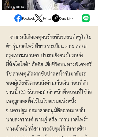
อาชญากรรม
Facebook
Twitter
Copy Link
จากกรณีเกิดเหตุคนร้ายขับรถยนต์หรูโตโย
ต้า รุ่นเวลไฟร์ สีขาว ทะเบียน 2 กผ 7778
กรุงเทพมหานคร ประกบยิงคนขับรถเก๋ง
ยี่ห้อโตโยต้า อัลติส เสียชีวิตบนทางพิเศษศรี
รัช สาเหตุเกิดจากขับปาดหน้ากันมากับรถ
ของผู้เสียชีวิตก่อนถึงด่านเก็บเงิน ก่อนที่ค่ำ
วานนี้ (23 ธันวาคม) เจ้าหน้าที่พบรถที่ใช้ก่อ
เหตุถูกจอดทิ้งไว้ในโรงแรมแห่งหนึ่ง
จ.นครปฐม ต่อมาศาลอนุมัติออกหมายจับ
นายสงกรานต์ พานภู่ หรือ "กาน เวลไฟร์"
ทางเจ้าหน้าที่สามารถจับกุมได้ ที่เกาะช้าง