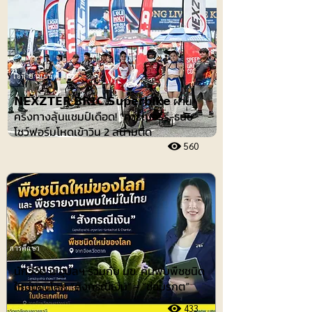
ไอที-ยานยนต์
𝗡𝗘𝗫𝗭𝗧𝗘𝗥 𝗕𝗥𝗜𝗖 𝗦𝘂𝗽𝗲𝗿𝗯𝗶𝗸𝗲 ผ่าน
ครึ่งทางลุ้นแชมป์เดือด! “คาร์เบอร์รี-ธนัช”
โชว์ฟอร์มโหดเข้าวิน 2 สนามติด
560
การศึกษา
นักวิจัย ม.อุบลฯ ร่วมกับ มข. ค้นพบพืชชนิด
ใหม่ของโลก “สังกรณีเงิน” - “ช่อมรกต”
433