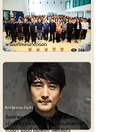
ข่าวประชาสัมพันธ์
สมุทรสงคราม ยกระดับความปลอดภัยทาง
ทะเล ฝึกคนประจำเรือปฐมพยาบาล-CPR
พร้อมทักษะเอาตัวรอด
442
ศิลปวัฒธรรม-บันเทิง
ช็อก!! พบร่าง 'เต้ ดรากอนไฟว์' ลอย
เจ้าพระยา กระเป๋าสะพายพบก้อนหินคาดใช้
ถ่วงน้ำ 'แอนดี้ เข็มพิมุก' เผยเสียใจ