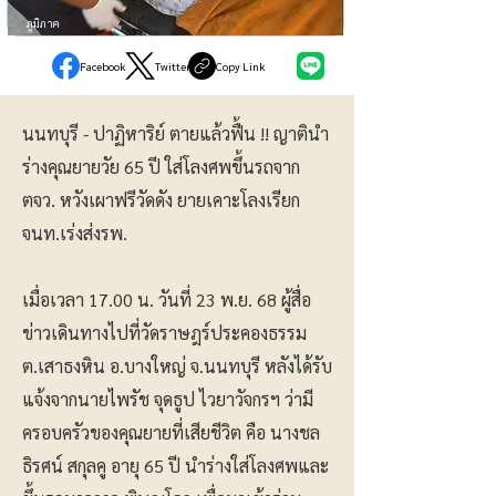
ภูมิภาค
Facebook
Twitter
Copy Link
นนทบุรี - ปาฏิหาริย์ ตายแล้วฟื้น !! ญาตินำ
ร่างคุณยายวัย 65 ปี ใส่โลงศพขึ้นรถจาก
ตจว. หวังเผาฟรีวัดดัง ยายเคาะโลงเรียก
จนท.เร่งส่งรพ.
เมื่อเวลา 17.00 น. วันที่ 23 พ.ย. 68 ผู้สื่อ
ข่าวเดินทางไปที่วัดราษฎร์ประคองธรรม
ต.เสาธงหิน อ.บางใหญ่ จ.นนทบุรี หลังได้รับ
แจ้งจากนายไพรัช จุดธูป ไวยาวัจกรฯ ว่ามี
ครอบครัวของคุณยายที่เสียชีวิต คือ นางชล
ธิรศน์ สกุลคู อายุ 65 ปี นำร่างใส่โลงศพและ