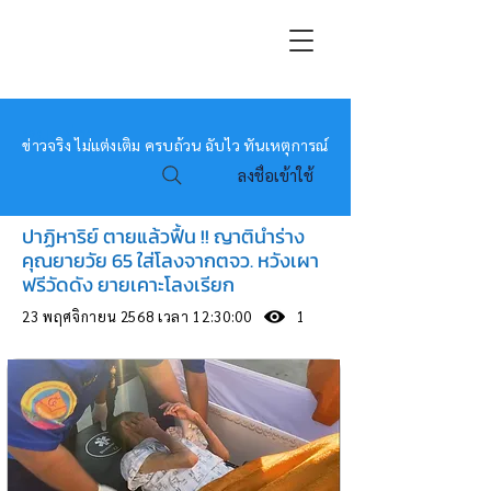
หมอข่าว
ข่าวจริง ไม่แต่งเติม ครบถ้วน ฉับไว ทันเหตุการณ์
ลงชื่อเข้าใช้
ปาฏิหาริย์ ตายแล้วฟื้น !! ญาตินำร่าง
คุณยายวัย 65 ใส่โลงจากตจว. หวังเผา
ฟรีวัดดัง ยายเคาะโลงเรียก
23 พฤศจิกายน 2568 เวลา 12:30:00
1