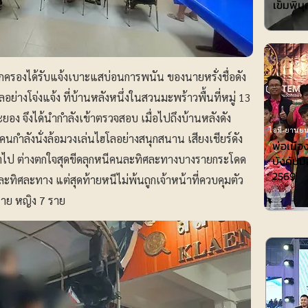
เข็มพิมุ
กครองได้รับแจ้งเบาะแสบ่อนการพนัน ของนายหรั่งชื่อดัง
ย่างโจ่งแจ้ง ที่บ้านหลังหนึ่งในสวนมะพร้าวพื้นที่หมู่ 13
ยอง จึงได้นำกำลังเข้าตรวจสอบ เมื่อไปถึงบ้านหลังดัง
ไอที-ยานยน
กำลังนั่งล้อมวงเล่นไฮโลอย่างสนุกสนาน เสียงเชียร์ดัง
พ่อเมือ
เข้าไป ต่างตกใจสุดขีดลุกหนีคนละทิศละทางบางรายกระโดด
บังคับมื
2569
ละทิศละทาง แต่สุดท้ายหนีไม่พ้นถูกเจ้าหน้าที่ควบคุมตัว
ราย หญิง 7 ราย