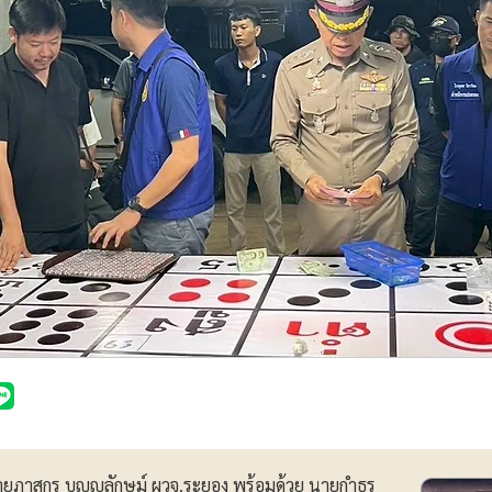
8 นายภาสกร บุญญลักษม์ ผวจ.ระยอง พร้อมด้วย นายกำธร