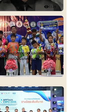
ก' เผยเสียใจ
1129
ต์
งลุ่มภู หนุนการแข่งขันหุ่นยนต์พื้นฐาน
อ ชิงแชมป์ประเทศไทย ครั้งที่ 3 ประจำปี
485