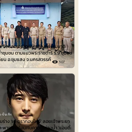
มพันธ์
 จิตรดอน เปิดพิพิธภัณฑ์ธรรมชาติ
้ำชุมชน ตามแนวพระราชดำริ ร.9 ชุมชน
ียน อ.ชุมแสง จ.นครสวรรค์
507
-บันเทิง
พบร่าง 'เต้ ดรากอนไฟว์' ลอยเจ้าพระยา
สะพายพบก้อนหินคาดใช้ถ่วงน้ำ 'แอนดี้