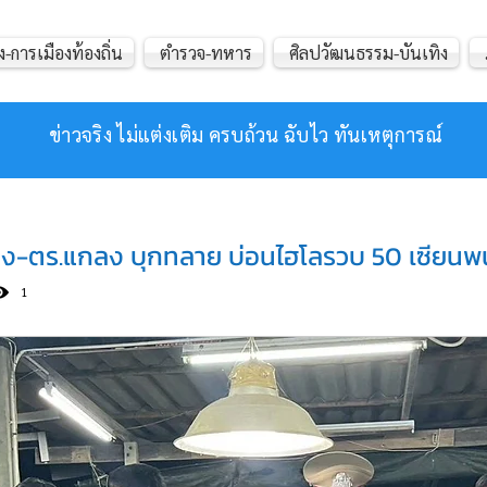
ง-การเมืองท้องถิ่น
ตำรวจ-ทหาร
ศิลปวัฒนธรรม-บันเทิง
ข่าวจริง ไม่แต่งเติม ครบถ้วน ฉับไว ทันเหตุการณ์
ง-ตร.แกลง บุกทลาย บ่อนไฮโลรวบ 50 เซียนพ
1