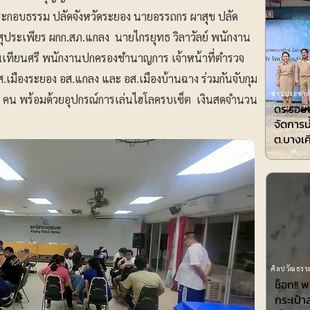
ระกอบธรรม ปลัดจังหวัดระยอง นายอรรถกร ผาสุข ปลัด
 สุประเพียร ผกก.สภ.แกลง นายไกรยุทธ วิลาวัลย์ พนักงาน
ียนศรี พนักงานปกครองชำนาญการ เจ้าหน้าที่ตำรวจ
.เมืองระยอง อส.แกลง และ อส.เมืองบ้านฉาง ร่วมกันจับกุม
ข่าวประชาสั
 คน พร้อมด้วยอุปกรณ์การเล่นไฮโลครบเซ็ต เงินสดจำนวน
ดร.รอยล
จัดการน
ต.บางเค
ศิลปวัฒธรรม
ช็อก!! 
กระเป๋า