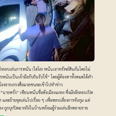
ันลักลอบเล่นการพนัน (ไฮโล) พนันเอาทรัพย์สินกันโดยไม่
พนันเป็นเจ้ามือรับกินรับใช้” โดยผู้ต้องหาทั้งหมดได้ทำ
ื่องจากเกรงสื่อมวลชนจะเข้าไปทำข่าว
“นายหรั่ง” เซียนพนันชื่อดังเมืองแกลง ซึ่งมักลักลอบเปิด
ละย้ายจุดเล่นไปเรื่อย ๆ เพื่อหลบเลี่ยงการจับกุม แต่
รอง ถูกบุกปิดฉากถึงในบ้านพร้อมผู้ร่วมเล่นอีกหลายราย