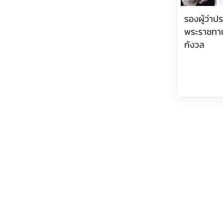
รองผู้ว่า
พระราชทา
กังวล