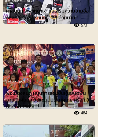
ศิลปวัฒธรรม-บันเทิง
ศาลนนท์ พิพากษาเจ้าแม่เสริมความงามชื่อ
ดังชดใช้ ”ต้อม รัชนีกร“ 7.7 ล้านบาท !!
673
ไอที-ยานยนต์
พ่อเมืองลุ่มภู หนุนการแข่งขันหุ่นยนต์พื้น
ฐานบังคับมือ ชิงแชมป์ประเทศไทย ครั้งที่ 3
ประจำปี 2569
484