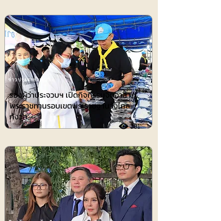
ข่าวประชาสัมพันธ์
รองผู้ว่าประจวบฯ เปิดกิจกรรมจิตอาสา
พระราชทานรอบเขตพระราชฐานวังไกล
กังวล
381