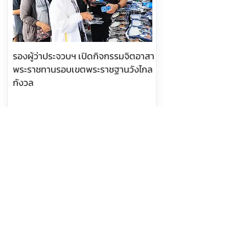
รองผู้ว่าประจวบฯ เปิดกิจกรรมจิตอาสา
พระราชทานรอบเขตพระราชฐานวังไกล
กังวล
อ่านต่อ
7 สิงหาคม 2569 เวลา 05:25:00
391