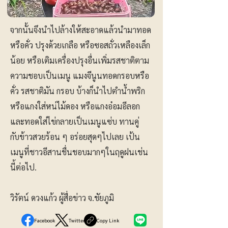
จากนั้นจึงนำไปล้างให้สะอาดแล้วนำมาทอด
หรือคั่ว ปรุงด้วยเกลือ หรือซอสถั่วเหลืองเล็ก
น้อย หรือเติมเครื่องปรุงอื่นเพิ่มรสชาติตาม
ความชอบเป็นเมนู แมงจีนูนทอดกรอบหรือ
คั่ว รสชาติมัน กรอบ บ้างก็นำไปตำน้ำพริก
หรือแกงใส่หน่ไม้ดอง หรือแกงอ๋อมอีลอก
และทอดใส่ไข่กลายเป็นเมนูแซ่บ ทานคู่
กับข้าวสวยร้อน ๆ อร่อยสุดๆไปเลย เป้น
เมนูที่ชาวอีสานชื่นชอบมากๆในฤดูฝนเช่น
นี้ต่อไป.
วิรัตน์ ดวงแก้ว ผู้สื่อข่าว จ.ชัยภูมิ
Facebook
Twitter
Copy Link