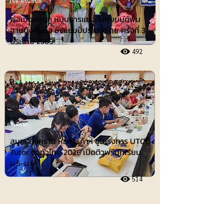
ไอที-ยานยนต์
พ่อเมืองลุ่มภู หนุนการแข่งขันหุ่นยนต์พื้น
ฐานบังคับมือ ชิงแชมป์ประเทศไทย ครั้งที่ 3
ประจำปี 2569
492
การศึกษา
สมุทรสงคราม หอการค้าฯ ชูโครงการ UTCC
Tutor ติวทั่วไทย 2026 เปิดติวฟรีนักเรียน
ม.5-ม.6
514
ประชาสัมพันธ์