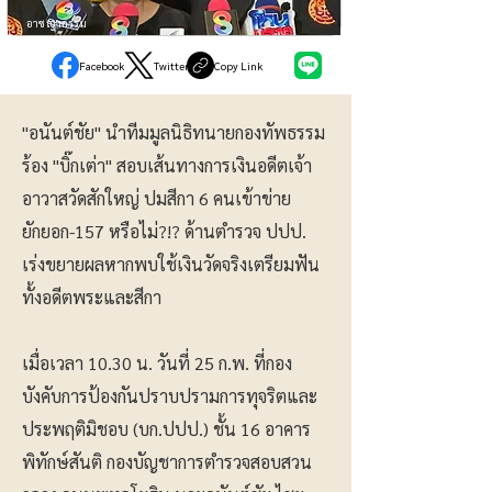
อาชญากรรม
Facebook
Twitter
Copy Link
"อนันต์ชัย" นำทีมมูลนิธิทนายกองทัพธรรม
ร้อง "บิ๊กเต่า" สอบเส้นทางการเงินอดีตเจ้า
อาวาสวัดสักใหญ่ ปมสีกา 6 คนเข้าข่าย
ยักยอก-157 หรือไม่?!? ด้านตำรวจ ปปป.
เร่งขยายผลหากพบใช้เงินวัดจริงเตรียมฟัน
ทั้งอดีตพระและสีกา
เมื่อเวลา 10.30 น. วันที่ 25 ก.พ. ที่กอง
บังคับการป้องกันปราบปรามการทุจริตและ
ประพฤติมิชอบ (บก.ปปป.) ชั้น 16 อาคาร
พิทักษ์สันติ กองบัญชาการตำรวจสอบสวน