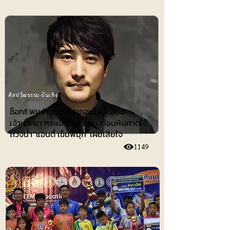
ศิลปวัฒธรรม-บันเทิง
ช็อก!! พบร่าง 'เต้ ดรากอนไฟว์' ลอย
เจ้าพระยา กระเป๋าสะพายพบก้อนหินคาดใช้
ถ่วงน้ำ 'แอนดี้ เข็มพิมุก' เผยเสียใจ
1149