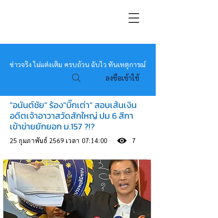
หมอข่าว
ข่าวจริง ไม่แต่งเติม ครบถ้วน ฉับไว ทันเหตุการณ์
ลงชื่อเข้าใช้
"อนันต์ชัย" ร้อง"บิ๊กเต่า" สอบเส้นเงิน
อดีตเจ้าอาวาสวัดสักใหญ่ ปม 6 สีกา
เข้าข่ายยักยอก ม.157 ?!?
25 กุมภาพันธ์ 2569 เวลา 07:14:00
7