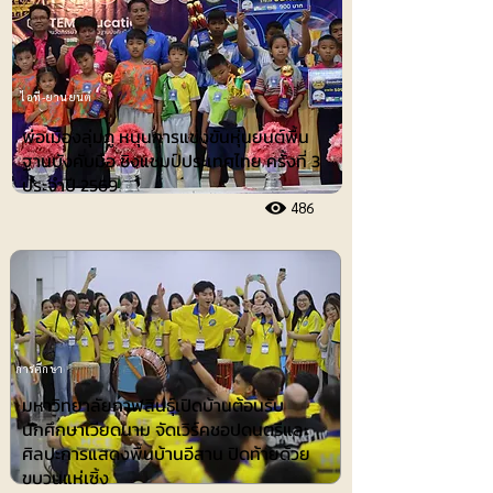
ไอที-ยานยนต์
พ่อเมืองลุ่มภู หนุนการแข่งขันหุ่นยนต์พื้น
ฐานบังคับมือ ชิงแชมป์ประเทศไทย ครั้งที่ 3
ประจำปี 2569
486
การศึกษา
มหาวิทยาลัยกาฬสินธุ์เปิดบ้านต้อนรับ
นักศึกษาเวียดนาม จัดเวิร์คชอปดนตรีและ
ศิลปะการแสดงพื้นบ้านอีสาน ปิดท้ายด้วย
ขบวนแห่เซิ้ง