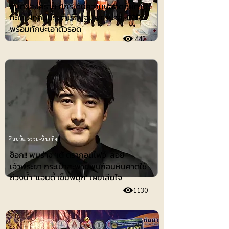
สมุทรสงคราม ยกระดับความปลอดภัยทาง
ทะเล ฝึกคนประจำเรือปฐมพยาบาล-CPR
พร้อมทักษะเอาตัวรอด
442
ศิลปวัฒธรรม-บันเทิง
ช็อก!! พบร่าง 'เต้ ดรากอนไฟว์' ลอย
เจ้าพระยา กระเป๋าสะพายพบก้อนหินคาดใช้
ถ่วงน้ำ 'แอนดี้ เข็มพิมุก' เผยเสียใจ
1130