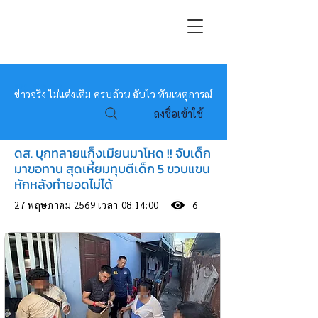
หมอข่าว
ข่าวจริง ไม่แต่งเติม ครบถ้วน ฉับไว ทันเหตุการณ์
ลงชื่อเข้าใช้
ดส. บุกทลายแก็งเมียนมาโหด !! จับเด็ก
มาขอทาน สุดเหี้ยมทุบตีเด็ก 5 ขวบแขน
หักหลังทำยอดไม่ได้
27 พฤษภาคม 2569 เวลา 08:14:00
6