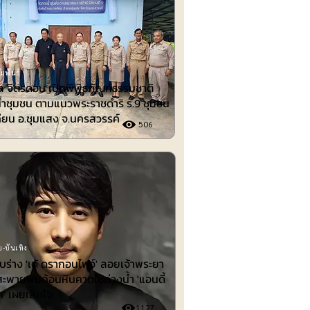
มพันธ์
 จิตรดอน เปิดพิพิธภัณฑ์ธรรมชาติ
้ำชุมชน ตามแนวพระราชดำริ ร.9 ชุมชน
ียน อ.ชุมแสง จ.นครสวรรค์
506
-บันเทิง
พบร่าง 'เต้ ดรากอนไฟว์' ลอยเจ้าพระยา
สะพายพบก้อนหินคาดใช้ถ่วงน้ำ 'แอนดี้
ก' เผยเสียใจ
1127