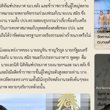
นิติทัณฑ์ประภาศ รมว.คลัง และข้าราชการชั้นผู้ใหญ่หลาย
่ายภาพมากมายหลายกิจกรรมร่วมเฟรมกับนายเบน สมิธ ซึ่ง
งาน รวมทั้ง ปปง.ตรวจสอบธุรกรรมว่าเกี่ยวข้องกับเครือ
ข่าวประชาสั
จะเป็นการคบหาสมาคมกับบุคคลต้องสงสัยของ ปปง. และ
ดร.รอยล
ถือได้ว่าขัดต่อมาตรฐานทางจริยธรรมอย่างร้ายแรงหรือไม่
จัดการน
ต.บางเค
ไลน์เผยแพร่ภาพของ นายอนุทิน ชาญวีรกูล นายกรัฐมนตรี
กับ นายเบน สมิธ ขณะรับประทานอาหาร พูดคุย ดื่ม
ของ นายเอกนิติ นิติทัณฑ์ประภาศ รองนายกฯและ รมว.คลัง ที่
ละยังมีอดีตข้าราชการชั้นผู้ใหญ่ระดับสูงหลายท่าน บาง
ตปลัดกระทรวงฯรวมทั้งมีนักธุรกิจพลังงานระดับต้นๆของ
ภาพ หลายๆอริยาบทด้วยนั้น
ศิลปวัฒธรรม
ช็อก!! 
กระเป๋า
เข็มพิมุ