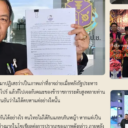
ไอที-ยานยน
พ่อเมือ
บังคับมื
2569
ปฏิเสธว่าเป็นภาพเก่าที่อาจถ่ายเมื่อหลังรัฐประหาร
งคโปร์ แล้วก็ไปเจอกับคณะของข้าราชการระดับสูงหลายท่าน
นยันว่าไม่ได้คบหาแต่อย่างใดนั้น
บกันได้อย่างไร คนไทยไม่ได้กินแกลบกินหญ้า หากแต่เป็น
ณ์อย่างมากในโซเขียลต่อการปรากฎของภาพดังกล่าว ภายหลัง