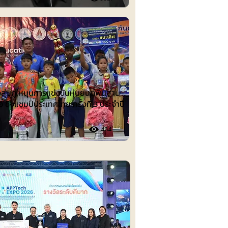
ต์
งลุ่มภู หนุนการแข่งขันหุ่นยนต์พื้นฐาน
อ ชิงแชมป์ประเทศไทย ครั้งที่ 3 ประจำปี
484