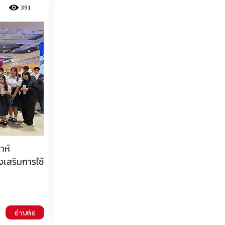
391
าห์
งเสริมการใช้
อ่านต่อ