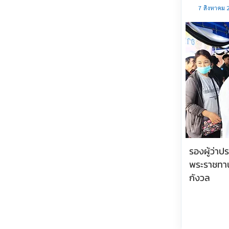
7 สิงหาคม 
รองผู้ว่า
พระราชทา
กังวล