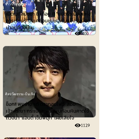
ข่าวประชาสัมพันธ์
เปิดเวทีสมัชชา 8 เดือน 8 “แปดริ้วเมืองแห่ง
การเรียนรู้”ขับเคลื่อนชุมชนเข้มแข็ง สู่เมือง
น่าอยู่ที่ยั่งยืน
400
ศิลปวัฒธรรม-บันเทิง
ช็อก!! พบร่าง 'เต้ ดรากอนไฟว์' ลอย
เจ้าพระยา กระเป๋าสะพายพบก้อนหินคาดใช้
ถ่วงน้ำ 'แอนดี้ เข็มพิมุก' เผยเสียใจ
1129