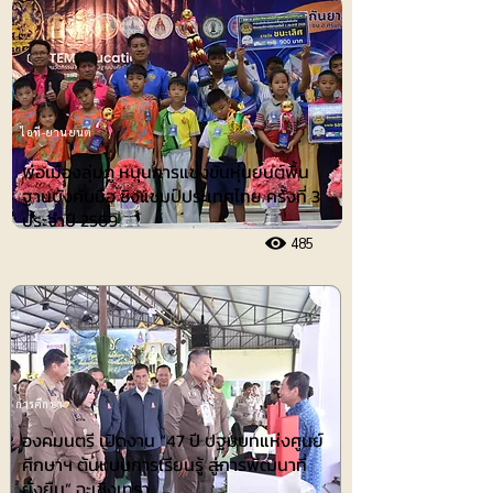
ไอที-ยานยนต์
พ่อเมืองลุ่มภู หนุนการแข่งขันหุ่นยนต์พื้น
ฐานบังคับมือ ชิงแชมป์ประเทศไทย ครั้งที่ 3
ประจำปี 2569
485
การศึกษา
องคมนตรี เปิดงาน “47 ปี ปฐมบทแห่งศูนย์
ศึกษาฯ ต้นแบบการเรียนรู้ สู่การพัฒนาที่
ยั่งยืน” ฉะเชิงเทรา