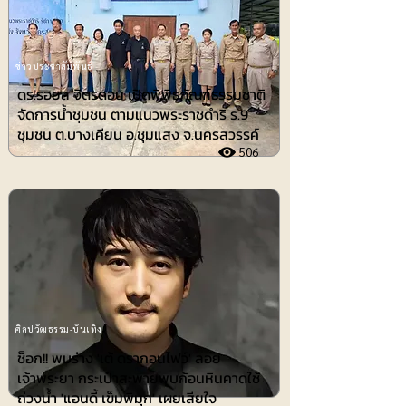
ข่าวประชาสัมพันธ์
ดร.รอยล จิตรดอน เปิดพิพิธภัณฑ์ธรรมชาติ
จัดการน้ำชุมชน ตามแนวพระราชดำริ ร.9
ชุมชน ต.บางเคียน อ.ชุมแสง จ.นครสวรรค์
506
ศิลปวัฒธรรม-บันเทิง
ช็อก!! พบร่าง 'เต้ ดรากอนไฟว์' ลอย
เจ้าพระยา กระเป๋าสะพายพบก้อนหินคาดใช้
ถ่วงน้ำ 'แอนดี้ เข็มพิมุก' เผยเสียใจ