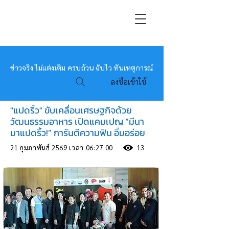
หมอข่าว
ข่าวจริง ไม่แต่งเติม ครบถ้วน ฉับไว ทันเหตุการณ์
ลงชื่อเข้าใช้
"แปดริ้ว" ขับเคลื่อนเศรษฐกิจด้วย
วัฒนธรรมอาหาร เปิดแคมเปญ “มีนา
มาแปดริ้ว!” การันตีความฟิน อิ่มอร่อย
21 กุมภาพันธ์ 2569 เวลา 06:27:00
13