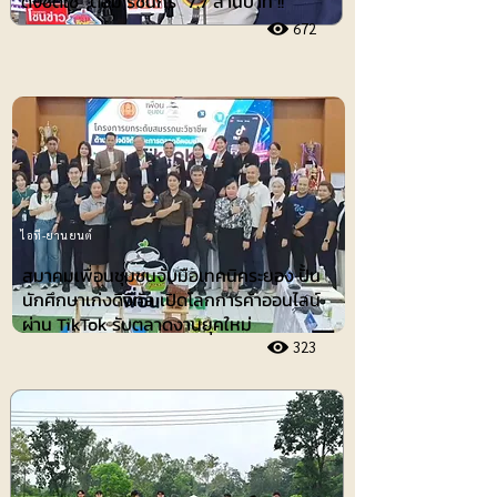
ดังชดใช้ ”ต้อม รัชนีกร“ 7.7 ล้านบาท !!
672
ไอที-ยานยนต์
สมาคมเพื่อนชุมชนจับมือเทคนิคระยอง ปั้น
นักศึกษาเก่งดิจิทัล เปิดโลกการค้าออนไลน์
ผ่าน TikTok รับตลาดงานยุคใหม่
323