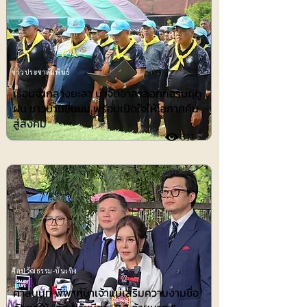
ข่าวประชาสัมพันธ์
เรือนจำกลางยะลา นำจิตอาสาลอกท่อรับฤดู
ฝน ชาวบ้านชื่นชม พร้อมเปิดใจให้โอกาศคืน
สู่สังคม
311
ศิลปวัฒธรรม-บันเทิง
ศาลนนท์ พิพากษาเจ้าแม่เสริมความงามชื่อ