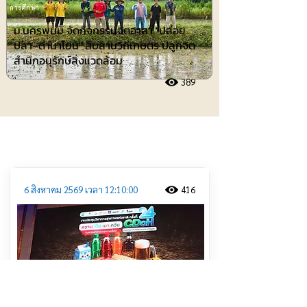
การศึกษา
ม.นครพนม จัดกิจกรรมจิตอาสา "ปล่อย
ปลา–ดำนาโยน" สืบสานวิถีเกษตร ปลูกจิต
สำนึกอนุรักษ์สิ่งแวดล้อม
389
ประชาสัมพันธ์
6 สิงหาคม 2569 เวลา 12:10:00
416