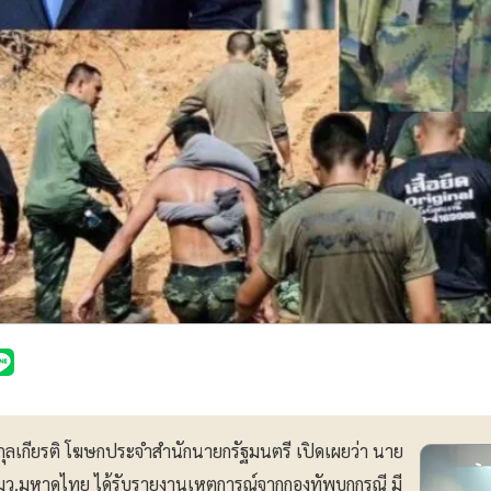
งคสกุลเกียรติ โฆษกประจำสำนักนายกรัฐมนตรี เปิดเผยว่า นาย
มว.มหาดไทย ได้รับรายงานเหตุการณ์จากกองทัพบกกรณี มี