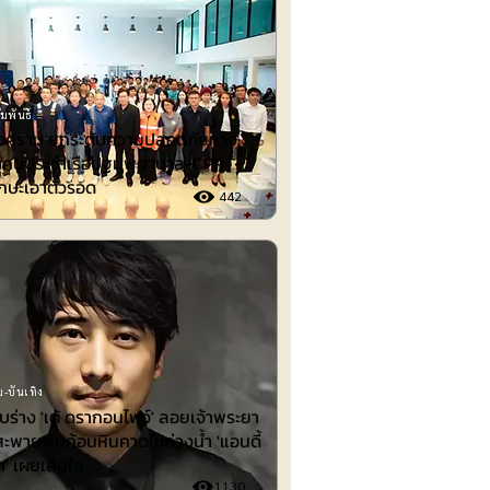
มพันธ์
งคราม ยกระดับความปลอดภัยทาง
ึกคนประจำเรือปฐมพยาบาล-CPR
กษะเอาตัวรอด
442
-บันเทิง
พบร่าง 'เต้ ดรากอนไฟว์' ลอยเจ้าพระยา
สะพายพบก้อนหินคาดใช้ถ่วงน้ำ 'แอนดี้
ก' เผยเสียใจ
1130