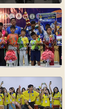
ต์
งลุ่มภู หนุนการแข่งขันหุ่นยนต์พื้นฐาน
อ ชิงแชมป์ประเทศไทย ครั้งที่ 3 ประจำปี
486