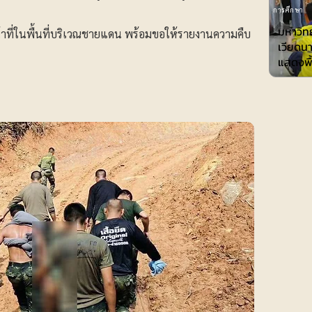
การศึกษา
มหาวิทย
หน้าที่ในพื้นที่บริเวณชายแดน พร้อมขอให้รายงานความคืบ
เวียดน
แสดงพื้