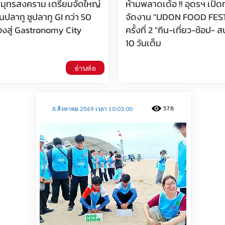
มุทรสงคราม เตรียมจัดใหญ่
ห้ามพลาดเด้อ !! อุดรฯ เปิดท
ปลาทู ชูปลาทู GI กว่า 50
จัดงาน "UDON FOOD FES
ืองสู่ Gastronomy City
ครั้งที่ 2 "กิน-เที่ยว-ช้อป- 
10 วันเต็ม
อ่านต่อ
578
8 สิงหาคม 2569 เวลา 10:03:00