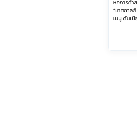
หอการค้าส
“เทศกาลกิน
เมนู ดันเม