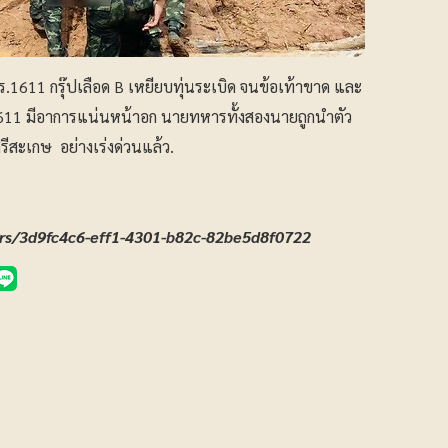
อย ร.1611 กรุ๊ปเลือด B เหยียบทุ่นระเบิด จนข้อเท้าขาด และ
1611 มีอาการแน่นหน้าอก นายทหารทั้งสองนายถูกนำตัว
รีสะเกษ อย่างเร่งด่วนแล้ว.
s/3d9fc4c6-eff1-4301-b82c-82be5d8f0722