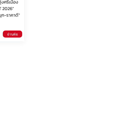
ุ่งศรีเมือง
T 2026"
สนุก-ราคาดี"
อ่านต่อ