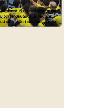
าลัยกาฬสินธุ์เปิดบ้านต้อนรับนักศึกษา
าม จัดเวิร์คชอปดนตรีและศิลปะการ
นบ้านอีสาน ปิดท้ายด้วยขบวนแห่เซิ้ง
492