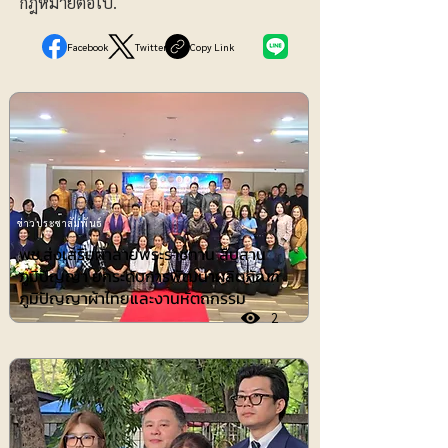
กฎหมายต่อไป.
Facebook
Twitter
Copy Link
ข่าวประชาสัมพันธ์
พช.ส่งเสริมผ้าลายพระราชทาน สืบสาน
ภูมิปัญญา ยกระดับการพัฒนาผลิตภัณฑ์
ภูมิปัญญาผ้าไทยและงานหัตถกรรม
2