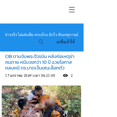
หมอข่าว
ข่าวจริง ไม่แต่งเติม ครบถ้วน ฉับไว ทันเหตุการณ์
ลงชื่อเข้าใช้
CIB ตามจับพระจีวรบิน หลังก่อเหตุฆ่า
คนตาย หนีบวชกว่า 10 ปี ฉวยโอกาส
หลบหนี ตร.บาดเจ็บขณะล็อกตัว
17 มกราคม 2569 เวลา 06:21:00
2