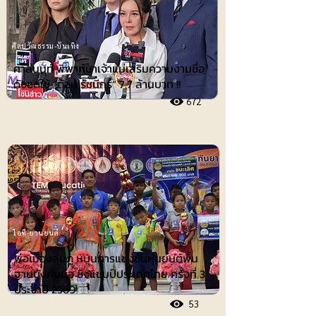
ศิลปวัฒธรรม-บันเทิง
ศาลนนท์ พิพากษาเจ้าแม่เสริมความงามชื่อ
ดังชดใช้ ”ต้อม รัชนีกร“ 7.7 ล้านบาท !!
672
ไอที-ยานยนต์
พ่อเมืองลุ่มภู หนุนการแข่งขันหุ่นยนต์พื้น
ฐานบังคับมือ ชิงแชมป์ประเทศไทย ครั้งที่ 3
ประจำปี 2569
53