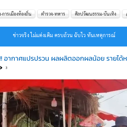
-การเมืองท้องถิ่น
ตำรวจ-ทหาร
ศิลปวัฒนธรรม-บันเทิง
ข่าวจริง ไม่แต่งเติม ครบถ้วน ฉับไว ทันเหตุการณ์
 !! อากาศแปรปรวน ผลผลิตออกผลน้อย รายได้หา
3