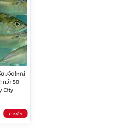
ียมจัดใหญ่
I กว่า 50
y City
อ่านต่อ