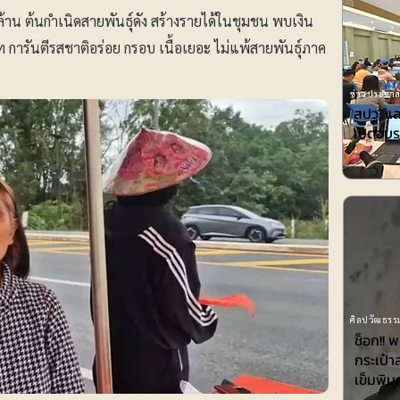
ล้าน ต้นกำเนิดสายพันธุ์ดัง สร้างรายได้ในชุมชน พบเงิน
การันตีรสชาติอร่อย กรอบ เนื้อเยอะ ไม่แพ้สายพันธุ์ภาค
ข่าวประชาสั
สปว. แล
เปิดอบร
ศิลปวัฒธรรม
ช็อก!! 
กระเป๋า
เข็มพิมุ