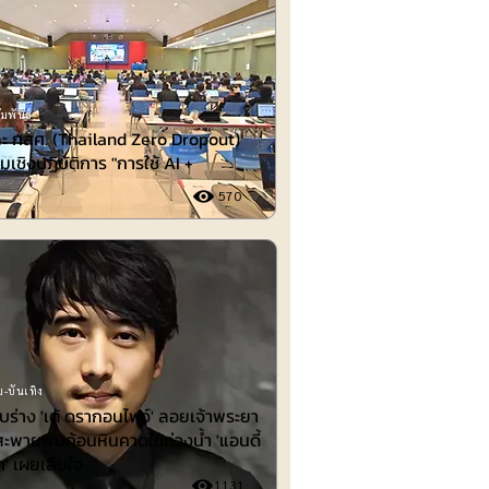
มพันธ์
ะ กสศ. (Thailand Zero Dropout)
มเชิงปฏิบัติการ "การใช้ AI +
570
-บันเทิง
พบร่าง 'เต้ ดรากอนไฟว์' ลอยเจ้าพระยา
สะพายพบก้อนหินคาดใช้ถ่วงน้ำ 'แอนดี้
ก' เผยเสียใจ
1131