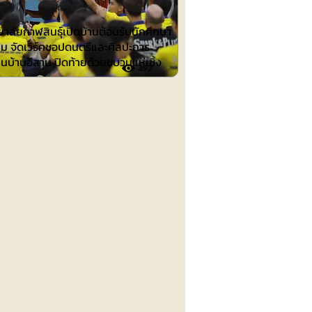
าลัยกาฬสินธุ์เปิดบ้านต้อนรับนักศึกษา
าม จัดเวิร์คชอปดนตรีและศิลปะการ
นบ้านอีสาน ปิดท้ายด้วยขบวนแห่เซิ้ง
492