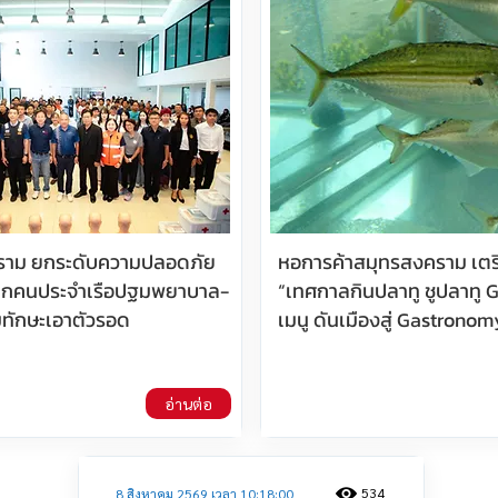
ราม ยกระดับความปลอดภัย
หอการค้าสมุทรสงคราม เตร
ฝึกคนประจำเรือปฐมพยาบาล-
“เทศกาลกินปลาทู ชูปลาทู G
ทักษะเอาตัวรอด
เมนู ดันเมืองสู่ Gastronom
อ่านต่อ
534
8 สิงหาคม 2569 เวลา 10:18:00