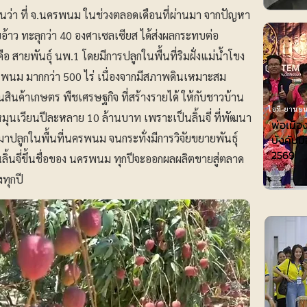
งานว่า ที่ จ.นครพนม ในช่วงตลอดเดือนที่ผ่านมา จากปัญหา
าว ทะลุกว่า 40 องศาเซลเซียส ได้ส่งผลกระทบต่อ
คือ สายพันธุ์ นพ.1 โดยมีการปลูกในพื้นที่ริมฝั่งแม่น้ำโขง
พนม มากกว่า 500 ไร่ เนื่องจากมีสภาพดินเหมาะสม
็นสินค้าเกษตร พืชเศรษฐกิจ ที่สร้างรายได้ ให้กับชาวบ้าน
ไอที-ยานยน
้หมุนเวียนปีละหลาย 10 ล้านบาท เพราะเป็นลิ้นจี่ ที่พัฒนา
พ่อเมือ
าปลูกในพื้นที่นครพนม จนกระทั่งมีการวิจัยขยายพันธุ์
บังคับมื
2569
้นจี่ขึ้นชื่อของ นครพนม ทุกปีจะออกผลผลิตขายสู่ตลาด
ทุกปี