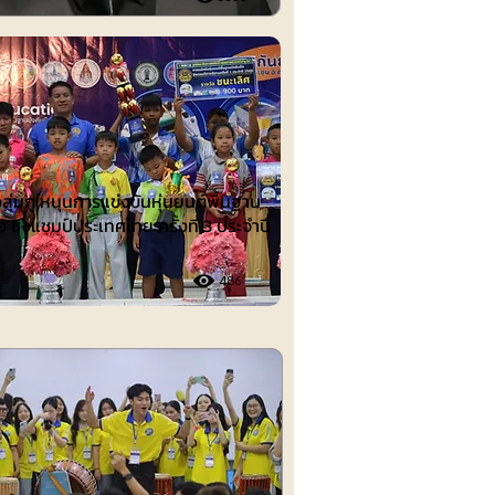
ต์
งลุ่มภู หนุนการแข่งขันหุ่นยนต์พื้นฐาน
อ ชิงแชมป์ประเทศไทย ครั้งที่ 3 ประจำปี
486