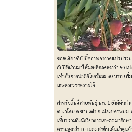
ขณะเดียวกันปีนี้สภาพอากาศแปรปรวน ส่
กับปีที่ผ่านมาให้ผลผลิตลดลงกว่า 50 เปอ
เท่าตัว จากปกติกิโลกรัมละ 80 บาท เพิ
เกษตรกรขาดรายได้
สำหรับลิ้นจี่ สายพันธุ์ นพ. 1 ยังมีต้นกำเ
ต.นาโดน ต.ขามเฒ่า อ.เมืองนครพนม กล
เที่ยว รวมถึงนักวิชาการเกษตร มาศึกษา
ความสูงกว่า 10 เมตร ลำต้นเส้นผ่าศูนย์ก