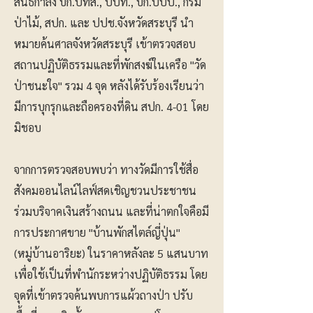
สนธิกำลัง บก.ปทส., ปปท., บก.ปปป., กรม
ป่าไม้, สปก. และ ปปช.จังหวัดสระบุรี นำ
หมายค้นศาลจังหวัดสระบุรี เข้าตรวจสอบ
สถานปฏิบัติธรรมและที่พักสงฆ์ในเครือ "วัด
ป่าชนะใจ" รวม 4 จุด หลังได้รับร้องเรียนว่า
มีการบุกรุกและถือครองที่ดิน สปก. 4-01 โดย
มิชอบ
​จากการตรวจสอบพบว่า ทางวัดมีการใช้สื่อ
สังคมออนไลน์ไลฟ์สดเชิญชวนประชาชน
ร่วมบริจาคเงินสร้างถนน และที่น่าตกใจคือมี
การประกาศขาย "บ้านพักสไตล์ญี่ปุ่น"
(หมู่บ้านอาริยะ) ในราคาหลังละ 5 แสนบาท
เพื่อใช้เป็นที่พำนักระหว่างปฏิบัติธรรม โดย
จุดที่เข้าตรวจค้นพบการแผ้วถางป่า ปรับ