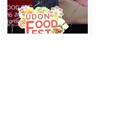
ห้ามพลาดเด้อ !! อุดรฯ เปิดทุ่งศรีเมือง
จัดงาน "UDON FOOD FEST 2026"
ครั้งที่ 2 "กิน-เที่ยว-ช้อป- สนุก-ราคาดี"
10 วันเต็ม
อ่านต่อ
8 สิงหาคม 2569 เวลา 10:03:00
571