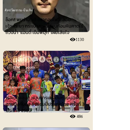
ศิลปวัฒธรรม-บันเทิง
ช็อก!! พบร่าง 'เต้ ดรากอนไฟว์' ลอย
เจ้าพระยา กระเป๋าสะพายพบก้อนหินคาดใช้
ถ่วงน้ำ 'แอนดี้ เข็มพิมุก' เผยเสียใจ
1130
ไอที-ยานยนต์
พ่อเมืองลุ่มภู หนุนการแข่งขันหุ่นยนต์พื้น
ฐานบังคับมือ ชิงแชมป์ประเทศไทย ครั้งที่ 3
ประจำปี 2569
486