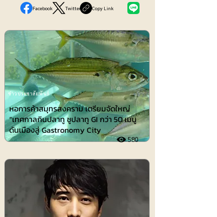
Facebook
Twitter
Copy Link
ข่าวประชาสัมพันธ์
หอการค้าสมุทรสงคราม เตรียมจัดใหญ่
“เทศกาลกินปลาทู ชูปลาทู GI กว่า 50 เมนู
ดันเมืองสู่ Gastronomy City
580