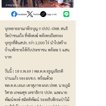
อาชญากรรม
Facebook
Twitter
Copy Link
บุกทลายอาณาจักรบุญ !! ปปป.-ปทส. สนธิ
วัดป่าชนะใจ ที่พักสงฆ์ หลังพบถือครอง
บุกรุกที่ดินสปก. กว่า 2,000 ไร่ นำไปสร้าง
บ้านพักขายให้กับประชาชน หลังละ 5 แสน
บาท
วันนี้ ( 18 ก.พ.69 ) พล.ต.ต.จรูญเกียรติ
ปานแก้ว รอง ผบช.ก. พร้อมด้วย
พล.ต.ต.เอนก เตาสุภาพ ผบก.ปทส. นายภูมิ
วิศาล เกษมศุข เลขาธิการ ปปท. และนาย
พัฒน์พงษ์ สมิตติพัฒน์ รองอธิบดีกรมป่าไม้