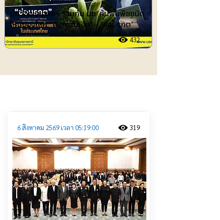
นักวิจัย ม.อุบลฯ ร่วมกับ มข. ค้นพบพืชชนิด
ใหม่ของโลก “สังกรณีเงิน” - “ช่อมรกต”
432
ประชาสัมพันธ์
6 สิงหาคม 2569 เวลา 05:19:00
319