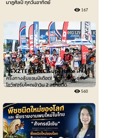
นาฏศิลป์ ทุกวันอาทิตย์
167
ไอที-ยานยนต์
𝗡𝗘𝗫𝗭𝗧𝗘𝗥 𝗕𝗥𝗜𝗖 𝗦𝘂𝗽𝗲𝗿𝗯𝗶𝗸𝗲 ผ่าน
ครึ่งทางลุ้นแชมป์เดือด! “คาร์เบอร์รี-ธนัช”
โชว์ฟอร์มโหดเข้าวิน 2 สนามติด
560
การศึกษา