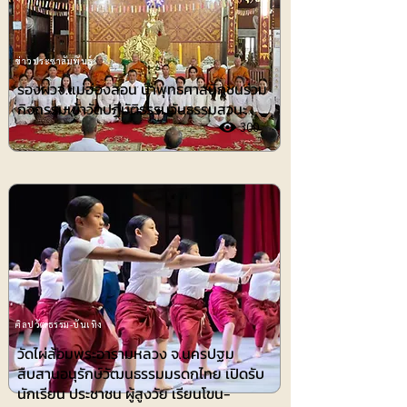
ข่าวประชาสัมพันธ์
รองผวจ.แม่ฮ่องสอน นำพุทธศาสนิกชนร่วม
กิจกรรมเข้าวัดปฏิบัติธรรมวันธรรมสวนะ
300
ศิลปวัฒธรรม-บันเทิง
วัดไผ่ล้อมพระอารามหลวง จ.นครปฐม
สืบสานอนุรักษ์วัฒนธรรมมรดกไทย เปิดรับ
นักเรียน ประชาชน ผู้สูงวัย เรียนโขน-