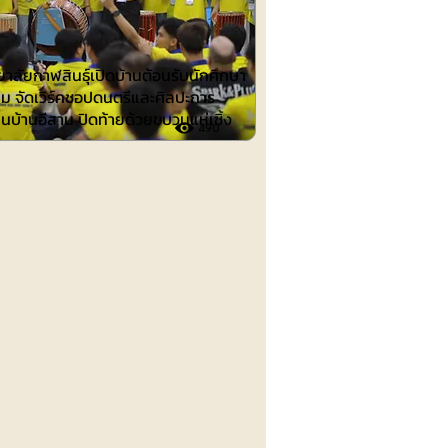
าลัยกาฬสินธุ์เปิดบ้านต้อนรับนักศึกษา
าม จัดเวิร์คชอปดนตรีและศิลปะการ
นบ้านอีสาน ปิดท้ายด้วยขบวนแห่เซิ้ง
490