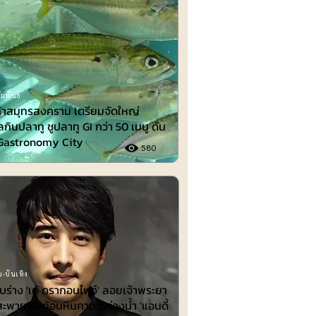
มพันธ์
้าสมุทรสงคราม เตรียมจัดใหญ่
กินปลาทู ชูปลาทู GI กว่า 50 เมนู ดัน
่ Gastronomy City
580
-บันเทิง
พบร่าง 'เต้ ดรากอนไฟว์' ลอยเจ้าพระยา
สะพายพบก้อนหินคาดใช้ถ่วงน้ำ 'แอนดี้