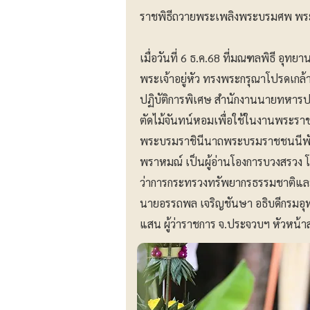
ราชพิธีถวายพระเพลิงพระบรมศพ พร
เมื่อวันที่ 6 ธ.ค.68 ที่มณฑลพิธี อุทย
พระเจ้าอยู่หัว ทรงพระกรุณาโปรดเกล้
ปฏิบัติการพิเศษ สำนักงานนายทหารป
ตัดไม้จันทน์หอมเพื่อใช้ในงานพระราช
พระบรมราชินีนาถพระบรมราชชนนีพันปี
พราหมณ์ เป็นผู้อ่านโองการบวงสรวง โ
ว่าการกระทรวงทรัพยากรธรรมชาติและ
นายอรรถพล เจริญชันษา อธิบดีกรมอุทยา
แสน ผู้ว่าราชการ จ.ประจวบฯ หัวหน้