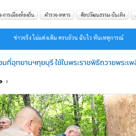
ง-การเมืองท้องถิ่น
ตำรวจ-ทหาร
ศิลปวัฒนธรรม-บันเทิง
ข่าวจริง ไม่แต่งเติม ครบถ้วน ฉับไว ทันเหตุการณ์
มที่อุทยานฯกุยบุรี ใช้ในพระราชพิธีถวายพระเ
3