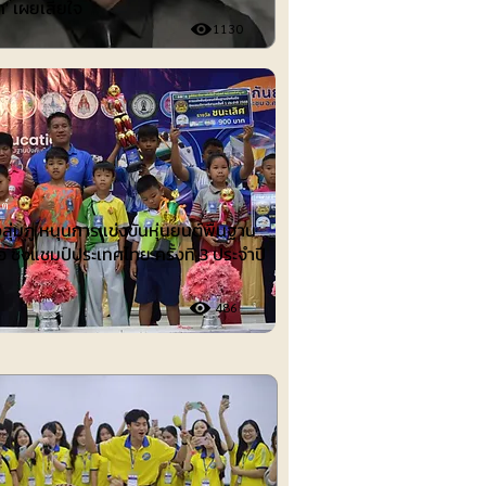
ก' เผยเสียใจ
1130
ต์
งลุ่มภู หนุนการแข่งขันหุ่นยนต์พื้นฐาน
อ ชิงแชมป์ประเทศไทย ครั้งที่ 3 ประจำปี
486