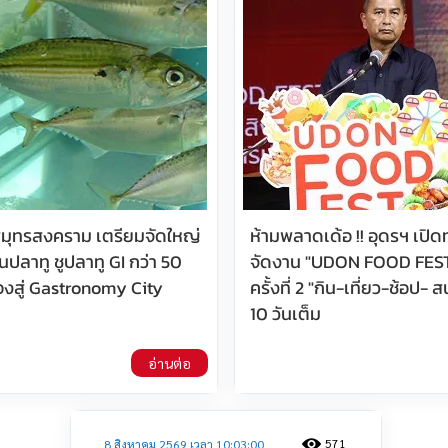
มุทรสงคราม เตรียมจัดใหญ่
ห้ามพลาดเด้อ !! อุดรฯ เปิดท
ปลาทู ชูปลาทู GI กว่า 50
จัดงาน "UDON FOOD FES
ืองสู่ Gastronomy City
ครั้งที่ 2 "กิน-เที่ยว-ช้อป- 
10 วันเต็ม
อ่านต่อ
571
8 สิงหาคม 2569 เวลา 10:03:00