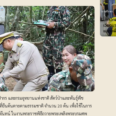
การศึกษา
มหาวิทย
เวียดน
แสดงพื้
ิลปากร และกรมอุทยานแห่งชาติ สัตว์ป่าและพันธุ์พืช
ี่ยืนต้นตายตามธรรมชาติ จำนวน 20 ต้น เพื่อใช้ในการ
ม้จันทน์ ในงานพระราชพิธีถวายพระเพลิงพระบรมศพ