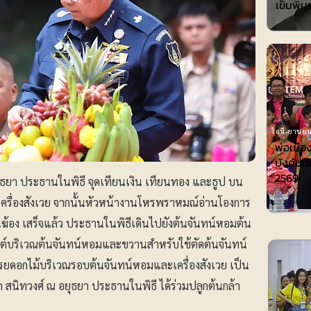
เข็มพิมุ
ไอที-ยานยน
พ่อเมือ
บังคับมื
2569
ุธยา ประธานในพิธี จุดเทียนเงิน เทียนทอง และธูป บน
่เครื่องสังเวย จากนั้นหัวหน้างานโหรพราหมณ์อ่านโองการ
นฆ้อง เสร็จแล้ว ประธานในพิธีเดินไปยังต้นจันทน์หอมต้น
ทพมนต์บริเวณต้นจันทน์หอมและขวานสำหรับใช้ตัดต้นจันทน์
ยดอกไม้บริเวณรอบต้นจันทน์หอมและเครื่องสังเวย เป็น
ึก สนิทวงศ์ ณ อยุธยา ประธานในพิธี ได้ร่วมปลูกต้นกล้า