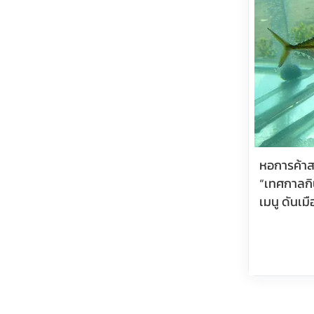
หอการค้าส
“เทศกาลกิน
เมนู ดันเม