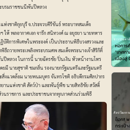
ะบรมราชชนนีพันปีหลวง
านแห่งชาติกุยบุรี จ.ประจวบคีรีขันธ์ พระบาทสมเด็จ
าฯ ให้ พลอากาศเอก จารึก สนิทวงศ์ ณ อยุธยา นายทหาร
ข่าวประชาสั
ฏิบัติการพิเศษในพระองค์ เป็นประธานพิธีบวงสรวงและ
หอการค
พิธีถวายพระเพลิงพระบรมศพ สมเด็จพระนางเจ้าสิริกิติ์
“เทศกาล
เมืองสู
หลวง ในการนี้ นายฉัตรชัย ปิ่นเงิน หัวหน้างานโหร
ดยมี นายสุชาติ ชมกลิ่น รองนายกรัฐมนตรีและรัฐมนตรี
สิ่งแวดล้อม นายพนมบุตร จันทรโชติ อธิบดีกรมศิลปากร
นแห่งชาติ สัตว์ป่า และพันธุ์พืช นายสิทธิชัย สวัสดิ์
าส่วนราชการ และประชาชนจากทุกภาคส่วนร่วมพิธี
ศิลปวัฒธรรม
ช็อก!! 
กระเป๋า