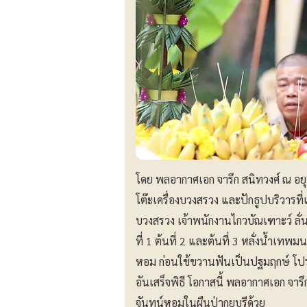
โดย พลอากาศเอก จารึก สนิทวงศ์ ณ อย
โต๊ะเครื่องบวงสรวง และปักธูปบริวารที
บวงสรวง เจ้าพนักงานไกวบัณเฑาะว์ ลั่
ที่ 1 ต้นที่ 2 และต้นที่ 3 หลั่งน้ำเ
หอม ก่อนใช้ขวานฟันเป็นปฐมฤกษ์ โปร
อันเสร็จพิธี โอกาสนี้ พลอากาศเอก จาร
จันทน์หอมในผืนป่ากุยบุรีด้วย