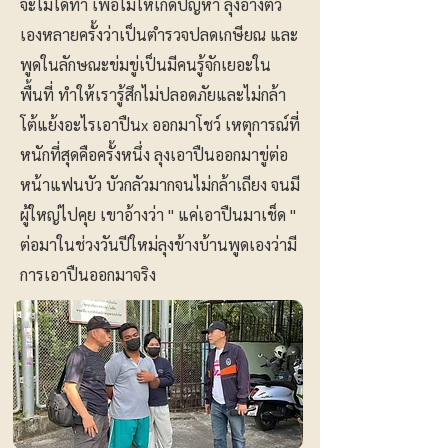
จะไม่ได้ทำ เพื่อไม่ให้เกิดปัญหา ลุงอ้างตัว
เองหลายครั้งว่าเป็นตำรวจปลดเกษียณ และ
พูดในลักษณะข่มขู่เป็นมีคนรู้จักเยอะใน
พื้นที่ ทำให้เรารู้สึกไม่ปลอดภัยและไม่กล้า
โต้แย้งอะไรเอาปืนx ออกมาโชว์ เหตุการณ์ที่
หนักที่สุดคือครั้งหนึ่ง ลุงเอาปืนออกมาขู่ต่อ
หน้าแฟนบัว บัวกลัวมากจนไม่กล้าเถียง จนมี
ผู้ใหญ่ไปคุย เขาอ้างว่า " แค่เอาปืนมาเช็ด "
ต่อมาในช่วงวันปีใหม่ลุงข้างบ้านพูดเองว่ามี
การเอาปืนออกมาจริง