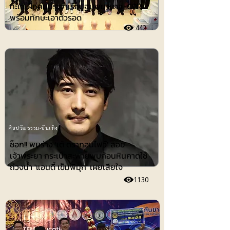
ทะเล ฝึกคนประจำเรือปฐมพยาบาล-CPR
พร้อมทักษะเอาตัวรอด
442
ศิลปวัฒธรรม-บันเทิง
ช็อก!! พบร่าง 'เต้ ดรากอนไฟว์' ลอย
เจ้าพระยา กระเป๋าสะพายพบก้อนหินคาดใช้
ถ่วงน้ำ 'แอนดี้ เข็มพิมุก' เผยเสียใจ
1130