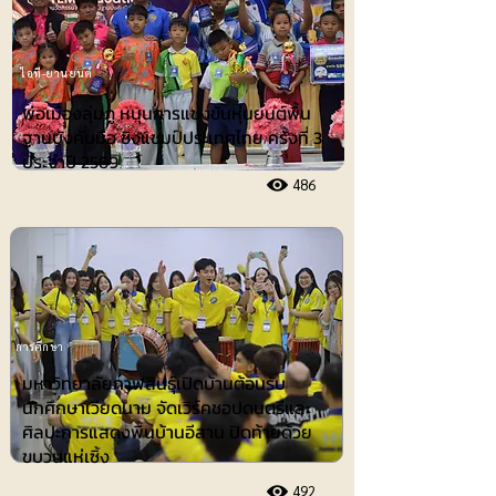
ไอที-ยานยนต์
พ่อเมืองลุ่มภู หนุนการแข่งขันหุ่นยนต์พื้น
ฐานบังคับมือ ชิงแชมป์ประเทศไทย ครั้งที่ 3
ประจำปี 2569
486
การศึกษา
มหาวิทยาลัยกาฬสินธุ์เปิดบ้านต้อนรับ
นักศึกษาเวียดนาม จัดเวิร์คชอปดนตรีและ
ศิลปะการแสดงพื้นบ้านอีสาน ปิดท้ายด้วย
ขบวนแห่เซิ้ง
492