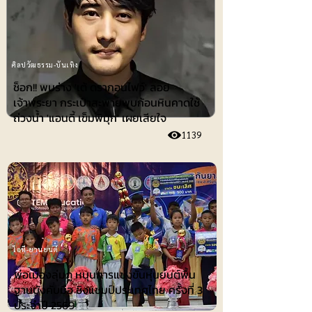
ศิลปวัฒธรรม-บันเทิง
ช็อก!! พบร่าง 'เต้ ดรากอนไฟว์' ลอย
เจ้าพระยา กระเป๋าสะพายพบก้อนหินคาดใช้
ถ่วงน้ำ 'แอนดี้ เข็มพิมุก' เผยเสียใจ
1139
ไอที-ยานยนต์
พ่อเมืองลุ่มภู หนุนการแข่งขันหุ่นยนต์พื้น
ฐานบังคับมือ ชิงแชมป์ประเทศไทย ครั้งที่ 3
ประจำปี 2569