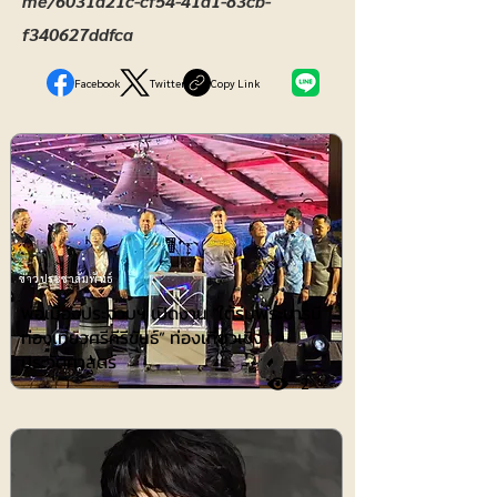
me/6031a21c-cf54-41a1-83cb-
f340627ddfca
Facebook
Twitter
Copy Link
ข่าวประชาสัมพันธ์
พ่อเมืองประจวบฯ เปิดงาน “ใต้ร่มพระบารมี
ท่องเที่ยวศรีคีรีขันธ์” ท่องเที่ยวเชิง
ประวัติศาสตร์
2