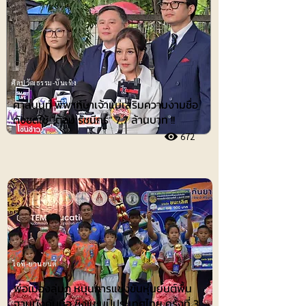
ศิลปวัฒธรรม-บันเทิง
ศาลนนท์ พิพากษาเจ้าแม่เสริมความงามชื่อ
ดังชดใช้ ”ต้อม รัชนีกร“ 7.7 ล้านบาท !!
672
ไอที-ยานยนต์
พ่อเมืองลุ่มภู หนุนการแข่งขันหุ่นยนต์พื้น
ฐานบังคับมือ ชิงแชมป์ประเทศไทย ครั้งที่ 3