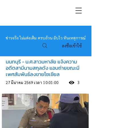
หมอข่าว
ข่าวจริง ไม่แต่งเติม ครบถ้วน ฉับไว ทันเหตุการณ์
ลงชื่อเข้าใช้
นนทบุรี - น.ศ.สาวมหาลัย แจ้งความ
อดีตสามีนามสกุลดัง แอบถ่ายขณะมี
เพศสัมพันธ์ลงขายโซเชียล
27 มีนาคม 2569 เวลา 10:01:00
3