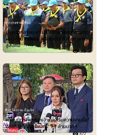
ข่าวประชาสัมพันธ์
เรือนจำกลางยะลา นำจิตอาสาลอกท่อรับฤดู
ฝน ชาวบ้านชื่นชม พร้อมเปิดใจให้โอกาศคืน
สู่สังคม
311
ศิลปวัฒธรรม-บันเทิง
ศาลนนท์ พิพากษาเจ้าแม่เสริมความงามชื่อ
ดังชดใช้ ”ต้อม รัชนีกร“ 7.7 ล้านบาท !!
672