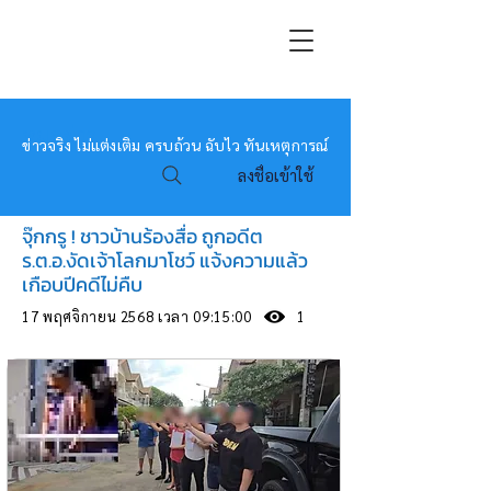
หมอข่าว
ข่าวจริง ไม่แต่งเติม ครบถ้วน ฉับไว ทันเหตุการณ์
ลงชื่อเข้าใช้
จุ๊กกรู ! ชาวบ้านร้องสื่อ ถูกอดีต
ร.ต.อ.งัดเจ้าโลกมาโชว์ แจ้งความแล้ว
เกือบปีคดีไม่คืบ
17 พฤศจิกายน 2568 เวลา 09:15:00
1