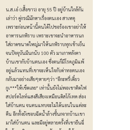
น.ส.เอ๋ (เสื้อขาว) อายุ 55 ปี อยู่บ้านใกล้กัน
เล่าว่า คู่กรณีมักหาเรื่องตนเอง สาเหตุ
เพราะก่อนหน้านี้ตนได้ไปขอร้องเขาอย่าให้
อาหารนกพิราบ เพราะเขาจะนำอาหารนก
ใส่ถาดขนาดใหญ่มาให้นกพิราบทุกเช้าเย็น
จนปัจจุบันมีนกนับ 100 ตัว มาเกาหลังคา
บ้านเขากับบ้านตนเอง ซึ่งตนก็มีโรคภูมิแพ้
อยู่แล้วแทนที่เขาจะเห็นใจกับด่าทอตนเอง
กลับมาอย่างเสียๆหายๆว่า "อีกะหรี่เดี๋ยว
กูเ***ให้เข็ดเลย" เท่านั้นยังไม่พอเขาติดไฟ
สปอร์ตไลท์แสงสีเสียงเหมือนดิสโก้เทค ส่อง
ใส่บ้านตน จนตนแทบจะไม่ได้นอนในแต่ละ
คืน อีกทั้งยังชอบฉีดน้ำล้างขี้นกจากบ้านเขา
มาใส่บ้านตน และมีอยู่หลายครั้งที่เขายืนฉี่