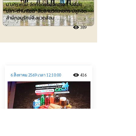
ม.นครพนม จัดกิจกรรมจิตอาสา "ปล่อย
ปลา–ดำนาโยน" สืบสานวิถีเกษตร ปลูกจิต
สำนึกอนุรักษ์สิ่งแวดล้อม
389
ประชาสัมพันธ์
6 สิงหาคม 2569 เวลา 12:10:00
416