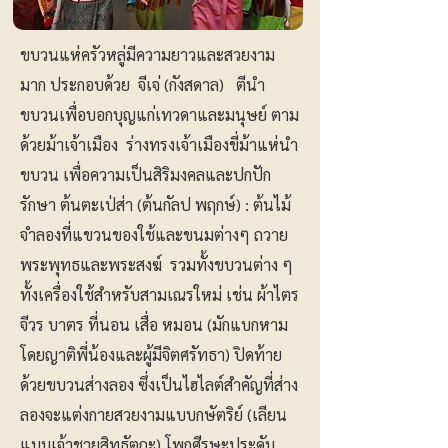
ขบวนแห่ครัวหลู่มีความยาวและสวยงาม
มาก ประกอบด้วย จีเจ่ (กังสดาล) ตีนำ
ขบวนเพื่อบอกบุญแก่เทวดาและมนุษย์ ตาม
ด้วยม้าเจ้าเมือง ร่างทรงเจ้าเมืองขี่ม้าแห่นำ
ขบวน เพื่อความเป็นสิริมงคลและปกปัก
รักษา ต้นตะเป่ส่า (ต้นกัลป พฤกษ์) : ต้นไม้
จำลองที่แขวนของใช้และขนมต่างๆ ถวาย
พระพุทธและพระสงฆ์ รวมทั้งขบวนต่าง ๆ
ทั้งเครื่องใช้สำหรับสามเณรใหม่ เช่น ผ้าไตร
จีวร บาตร ที่นอน เสื่อ หมอน (มักแบกหาม
โดยญาติพี่น้องและผู้มีจิตศรัทธา) ปิดท้าย
ด้วยขบวนส่างลอง ซึ่งเป็นไฮไลต์สำคัญที่ส่าง
ลองจะแต่งกายสวยงามแบบกษัตริย์ (เลียน
แบบเจ้าชายสิทธัตถะ) โพกศีรษะประดับ