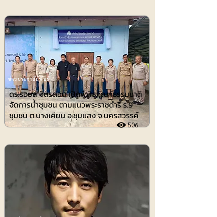
ข่าวประชาสัมพันธ์
ดร.รอยล จิตรดอน เปิดพิพิธภัณฑ์ธรรมชาติ
จัดการน้ำชุมชน ตามแนวพระราชดำริ ร.9
ชุมชน ต.บางเคียน อ.ชุมแสง จ.นครสวรรค์
506