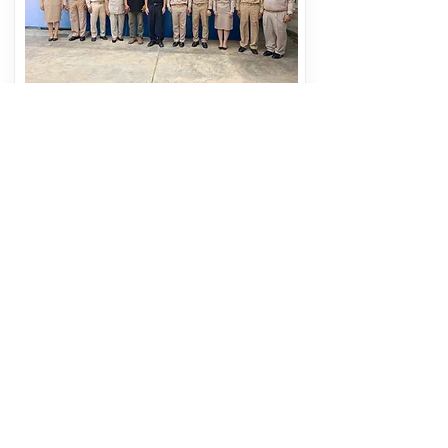
ดร.รอยล จิตรดอน เปิดพิพิธภัณฑ์
ธรรมชาติจัดการน้ำชุมชน ตามแนวพระ
ราชดำริ ร.9 ชุมชน ต.บางเคียน
อ.ชุมแสง จ.นครสวรรค์
อ่านต่อ
7 สิงหาคม 2569 เวลา 05:30:00
383