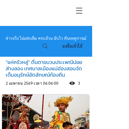
หมอข่าว
ข่าวจริง ไม่แต่งเติม ครบถ้วน ฉับไว ทันเหตุการณ์
ลงชื่อเข้าใช้
"แห่ครัวหลู่" ตื่นตาขบวนประเพณีปอย
ส่างลอง เทศบาลเมืองแม่ฮ่องสอนจัด
เต็มอนุรักษ์อัตลักษณ์ท้องถิ่น
2 เมษายน 2569 เวลา 06:06:00
3