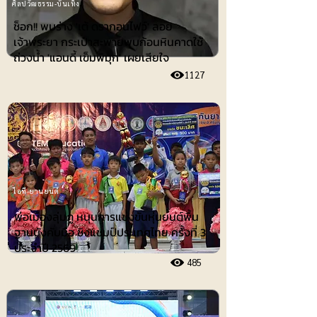
ศิลปวัฒธรรม-บันเทิง
ช็อก!! พบร่าง 'เต้ ดรากอนไฟว์' ลอย
เจ้าพระยา กระเป๋าสะพายพบก้อนหินคาดใช้
ถ่วงน้ำ 'แอนดี้ เข็มพิมุก' เผยเสียใจ
1127
ไอที-ยานยนต์
พ่อเมืองลุ่มภู หนุนการแข่งขันหุ่นยนต์พื้น
ฐานบังคับมือ ชิงแชมป์ประเทศไทย ครั้งที่ 3
ประจำปี 2569
485