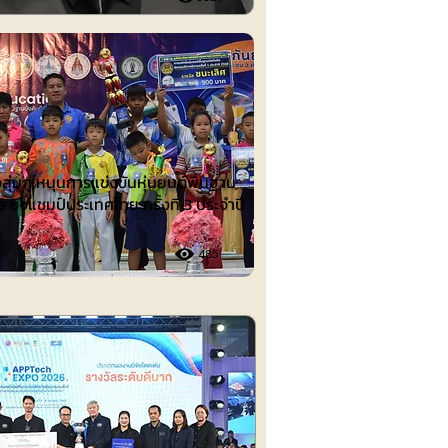
ต์
งลุ่มภู หนุนการแข่งขันหุ่นยนต์พื้นฐาน
อ ชิงแชมป์ประเทศไทย ครั้งที่ 3 ประจำปี
485