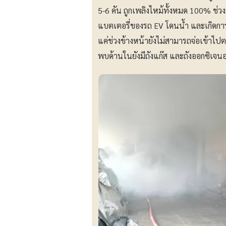
5-6 คัน ถูกเพลิงไหม้ทั้งหมด 100% ช่
แบตเตอรี่ของรถ EV โดนน้ำ และเกิดกา
แค่ช่วงข้างหน้ายังไม่สามารถจ่อเข้าไปต
พบด้านในยังมีถังแก๊ส และถังออกซิเจนอย