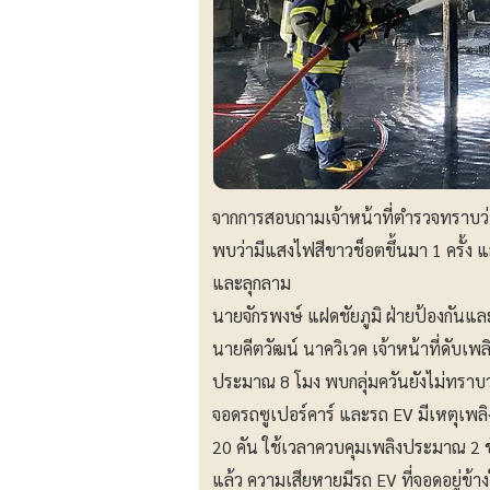
จากการสอบถามเจ้าหน้าที่ตำรวจทราบว่า
พบว่ามีแสงไฟสีขาวช็อตขึ้นมา 1 ครั้ง แ
และลุกลาม
นายจักรพงษ์ แฝดชัยภูมิ ฝ่ายป้องกั
นายคีตวัฒน์ นาควิเวค เจ้าหน้าที่ดับเพ
ประมาณ 8 โมง พบกลุ่มควันยังไม่ทราบว่า
จอดรถซูเปอร์คาร์ และรถ EV มีเหตุเพล
20 คัน ใช้เวลาควบคุมเพลิงประมาณ 2 ชั
แล้ว ความเสียหายมีรถ EV ที่จอดอยู่ข