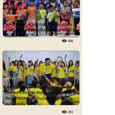
ไอที-ยานยนต์
พ่อเมืองลุ่มภู หนุนการแข่งขันหุ่นยนต์พื้น
ฐานบังคับมือ ชิงแชมป์ประเทศไทย ครั้งที่ 3
ประจำปี 2569
486
การศึกษา
มหาวิทยาลัยกาฬสินธุ์เปิดบ้านต้อนรับ
นักศึกษาเวียดนาม จัดเวิร์คชอปดนตรีและ
ศิลปะการแสดงพื้นบ้านอีสาน ปิดท้ายด้วย
ขบวนแห่เซิ้ง
492