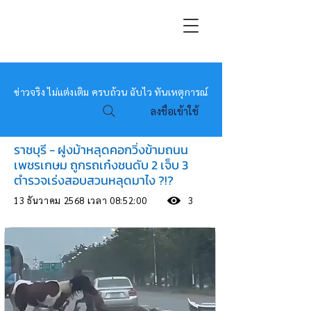
หมอข่าว
ข่าวจริง ไม่แต่งเติม ครบถ้วน ฉับไว ทันเหตุการณ์
ลงชื่อเข้าใช้
ราชบุรี - ฝูงม้าหลุดคอกวิ่งข้ามถนน
เพชรเกษม ถูกรถเก๋งชนดับ 2 เจ็บ 3
ตำรวจเร่งสอบสวนหลุดมาไง ?!?
13 ธันวาคม 2568 เวลา 08:52:00
3