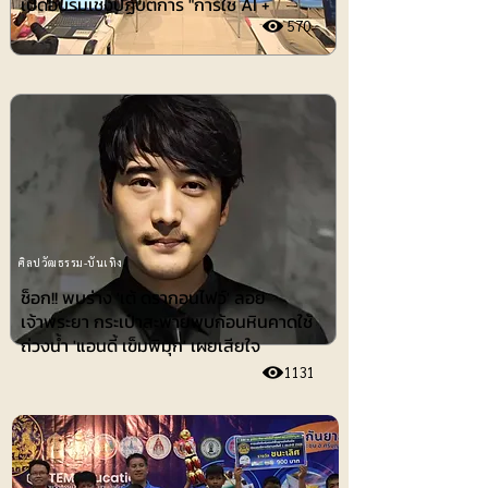
เปิดอบรมเชิงปฏิบัติการ "การใช้ AI +
570
ศิลปวัฒธรรม-บันเทิง
ช็อก!! พบร่าง 'เต้ ดรากอนไฟว์' ลอย
เจ้าพระยา กระเป๋าสะพายพบก้อนหินคาดใช้
ถ่วงน้ำ 'แอนดี้ เข็มพิมุก' เผยเสียใจ
1131