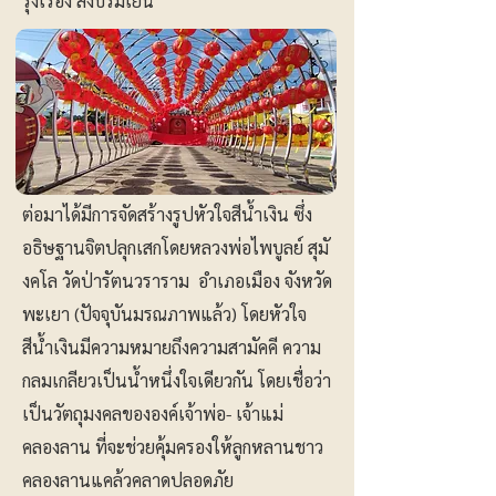
รุ่งเรือง สงบร่มเย็น
ต่อมาได้มีการจัดสร้างรูปหัวใจสีน้ำเงิน ซึ่ง
อธิษฐานจิตปลุกเสกโดยหลวงพ่อไพบูลย์ สุมั
งคโล วัดป่ารัตนวราราม อำเภอเมือง จังหวัด
พะเยา (ปัจจุบันมรณภาพแล้ว) โดยหัวใจ
สีน้ำเงินมีความหมายถึงความสามัคคี ความ
กลมเกลียวเป็นน้ำหนึ่งใจเดียวกัน โดยเชื่อว่า
เป็นวัตถุมงคลขององค์เจ้าพ่อ- เจ้าแม่
คลองลาน ที่จะช่วยคุ้มครองให้ลูกหลานชาว
คลองลานแคล้วคลาดปลอดภัย