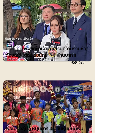
ศิลปวัฒธรรม-บันเทิง
ศาลนนท์ พิพากษาเจ้าแม่เสริมความงามชื่อ
ดังชดใช้ ”ต้อม รัชนีกร“ 7.7 ล้านบาท !!
673
ไอที-ยานยนต์
พ่อเมืองลุ่มภู หนุนการแข่งขันหุ่นยนต์พื้น