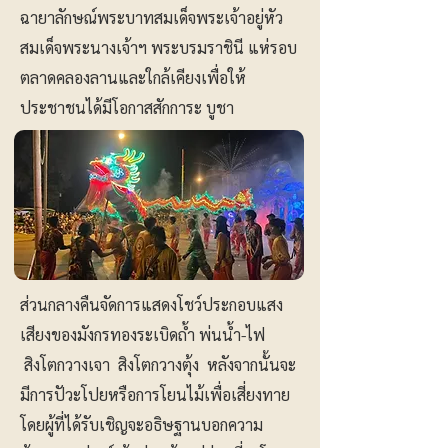
ฉายาลักษณ์พระบาทสมเด็จพระเจ้าอยู่หัว
สมเด็จพระนางเจ้าฯ พระบรมราชินี แห่รอบ
ตลาดคลองลานและใกล้เคียงเพื่อให้
ประชาชนได้มีโอกาสสักการะ บูชา
ส่วนกลางคืนจัดการแสดงโชว์ประกอบแสง
เสียงของมังกรทองระเบิดถ้ำ พ่นน้ำ-ไฟ
สิงโตกวางเจา สิงโตกวางตุ้ง หลังจากนั้นจะ
มีการปัวะโปยหรือการโยนไม้เพื่อเสี่ยงทาย
โดยผู้ที่ได้รับเชิญจะอธิษฐานบอกความ