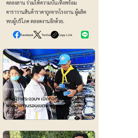
คลองลาน ร่วมให้ความบันเทิงพร้อม
คาราวานสินค้าราคาถูกจากโรงงาน ผู้ผลิต
พบผู้บริโภค ตลอดงานอีกด้วย.
Facebook
Twitter
Copy Link
ข่าวประชาสัมพันธ์
รองผู้ว่าประจวบฯ เปิดกิจกรรมจิตอาสา
พระราชทานรอบเขตพระราชฐานวังไกล
กังวล
381