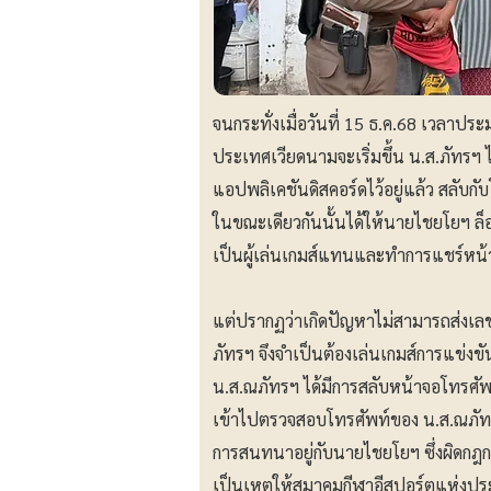
จนกระทั่งเมื่อวันที่ 15 ธ.ค.68 เวลา
ประเทศเวียดนามจะเริ่มขึ้น น.ส.ภัทรฯ ได
แอปพลิเคชันดิสคอร์ดไว้อยู่แล้ว สลับกับโ
ในขณะเดียวกันนั้นได้ให้นายไชยโยฯ ล็อ
เป็นผู้เล่นเกมส์แทนและทำการแชร์หน้
แต่ปรากฏว่าเกิดปัญหาไม่สามารถส่งเลข
ภัทรฯ จึงจำเป็นต้องเล่นเกมส์การแข่งข
น.ส.ณภัทรฯ ได้มีการสลับหน้าจอโทรศัพท
เข้าไปตรวจสอบโทรศัพท์ของ น.ส.ณภัทร
การสนทนาอยู่กับนายไชยโยฯ ซึ่งผิดกฎก
เป็นเหตุให้สมาคมกีฬาอีสปอร์ตแห่งป