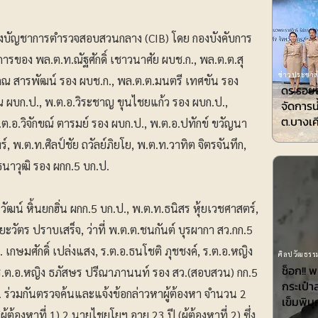
่า กองบัญชาการตำรวจสอบสวนกลาง (CIB) โดย กองบังคับการ
ของ พล.ต.ท.ณัฐศักดิ์ เชาวนาศัย ผบช.ก., พล.ต.ต.สุ
ข่าวประชาสั
สภณ สารพัฒน์ รอง ผบช.ก., พล.ต.ต.มนตรี เทศขัน รอง
ดร.รอยล
ณ ผบก.ป., พ.ต.อ.วิระชาญ ขุนไชยแก้ว รอง ผบก.ป.,
จัดการน
ต.บางเค
ต.อ.วิจักขณ์ ตารมย์ รอง ผบก.ป., พ.ต.อ.ปทักข์ ขวัญนา
ร์, พ.ต.ท.ศิลป์ชัย ถวัลย์ภิยโย, พ.ต.ท.วาทิต จิตรจันทึก,
ธนาวุฒิ รอง ผกก.5 บก.ป.
ัฒน์ หิ้นยกฮิ่น ผกก.5 บก.ป., พ.ต.ท.ธนิสร หุ้ยเวชศาสตร์,
ะวัตร ปราบเสร็จ, ว่าที่ พ.ต.ต.ชนกันต์ บุรผากา สว.กก.5
เกษมศักดิ์ เปล่งแสง, ร.ต.อ.ธนโชติ ภุชชงค์, ร.ต.อ.หญิง
ศิลปวัฒธรรม
ช็อก!! 
ป., ร.ต.อ.หญิง ธภัสษร ปรีณาภานนท์ รอง สว.(สอบสวน) กก.5
กระเป๋า
. ร่วมกันตรวจค้นและแจ้งข้อกล่าวหาผู้ต้องหา จำนวน 2
เข็มพิมุ
้ต้องหาที่ 1) 2.นายไชยโยฯ อายุ 23 ปี (ผู้ต้องหาที่ 2) ซึ่ง