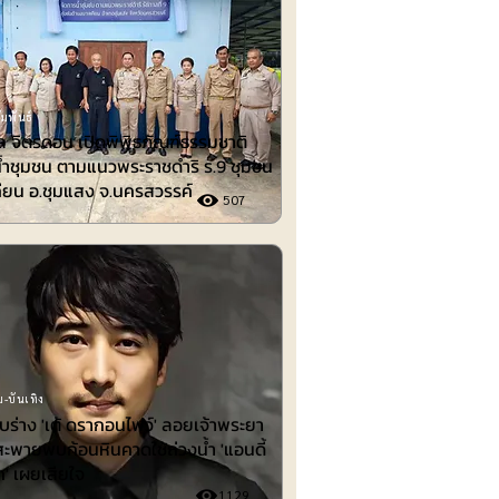
มพันธ์
 จิตรดอน เปิดพิพิธภัณฑ์ธรรมชาติ
้ำชุมชน ตามแนวพระราชดำริ ร.9 ชุมชน
ียน อ.ชุมแสง จ.นครสวรรค์
507
-บันเทิง
พบร่าง 'เต้ ดรากอนไฟว์' ลอยเจ้าพระยา
สะพายพบก้อนหินคาดใช้ถ่วงน้ำ 'แอนดี้
ก' เผยเสียใจ
1129