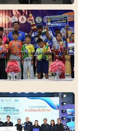
ต์
งลุ่มภู หนุนการแข่งขันหุ่นยนต์พื้นฐาน
อ ชิงแชมป์ประเทศไทย ครั้งที่ 3 ประจำปี
485