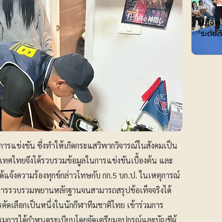
การศึกษา
แม่โจ้ 
“ระดับ
ตการแข่งขัน ซึ่งทำให้เกิดกระแสวิพากวิจารณ์ในสังคมเป็น
ทศไทยจึงได้รวบรวมข้อมูลในการแข่งขันเบื้องต้น และ
ได้แจ้งความร้องทุกข์กล่าวโทษกับ กก.5 บก.ป. ในเหตุการณ์
ด้มีการรวบรวมพยานหลักฐานจนสามารถสรุปข้อเท็จจริงได้
บการคัดเลือกเป็นหนึ่งในนักกีฬาทีมชาติไทย เข้าร่วมการ
รรมการได้กำหนดระเบียบโดยจัดเตรียมอุปกรณ์และบัญชีผู้