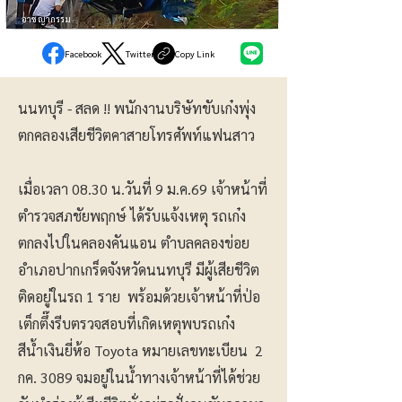
อาชญากรรม
Facebook
Twitter
Copy Link
นนทบุรี - สลด !! พนักงานบริษัทขับเก๋งพุ่ง
ตกคลองเสียชีวิตคาสายโทรศัพท์แฟนสาว
เมื่อเวลา 08.30 น.วันที่ 9 ม.ค.69 เจ้าหน้าที่
ตำรวจสภชัยพฤกษ์ ได้รับแจ้งเหตุ รถเก๋ง
ตกลงไปในคลองคันแอน ตำบลคลองข่อย
อำเภอปากเกร็ดจังหวัดนนทบุรี มีผู้เสียชีวิต
ติดอยู่ในรถ 1 ราย พร้อมด้วยเจ้าหน้าที่ป่อ
เต็กตึ๊งรีบตรวจสอบที่เกิดเหตุพบรถเก๋ง
สีน้ำเงินยี่ห้อ Toyota หมายเลขทะเบียน 2
กค. 3089 จมอยู่ในน้ำทางเจ้าหน้าที่ได้ช่วย