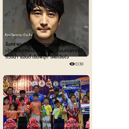
ศิลปวัฒธรรม-บันเทิง
ช็อก!! พบร่าง 'เต้ ดรากอนไฟว์' ลอย
เจ้าพระยา กระเป๋าสะพายพบก้อนหินคาดใช้
ถ่วงน้ำ 'แอนดี้ เข็มพิมุก' เผยเสียใจ
1130
ไอที-ยานยนต์
พ่อเมืองลุ่มภู หนุนการแข่งขันหุ่นยนต์พื้น
ฐานบังคับมือ ชิงแชมป์ประเทศไทย ครั้งที่ 3