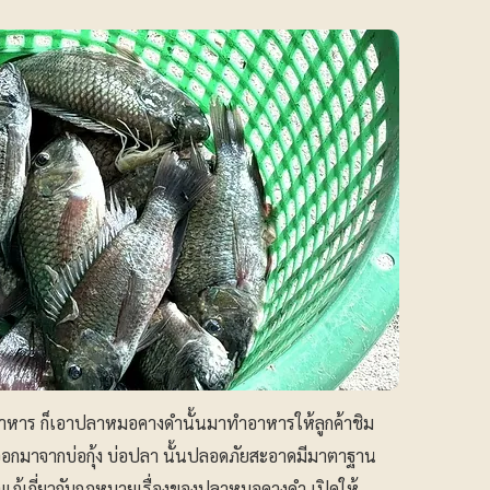
นอาหาร ก็เอาปลาหมอคางดำนั้นมาทำอาหารให้ลูกค้าชิม
กมาจากบ่อกุ้ง บ่อปลา นั้นปลอดภัยสะอาดมีมาตาฐาน
าลแก้เกี่ยวกับกฎหมายเรื่องของปลาหมอคางดำ เปิดให้