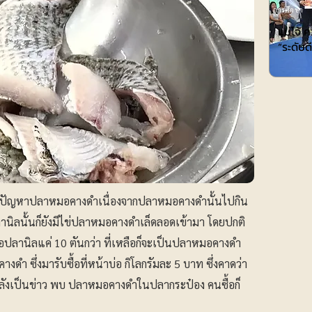
การศึกษา
แม่โจ้ 
“ระดับ
อนจากปัญหาปลาหมอคางดำเนื่องจากปลาหมอคางดำนั้นไปกิน
อปลานิลนั้นก็ยังมีไข่ปลาหมอคางดำเล็ดลอดเข้ามา โดยปกติ
ลือปลานิลแค่ 10 ตันกว่า ที่เหลือก็จะเป็นปลาหมอคางดำ
างดำ ซึ่งมารับซื้อที่หน้าบ่อ กิโลกรัมละ 5 บาท ซึ่งคาดว่า
หลังเป็นข่าว พบ ปลาหมอคางดำในปลากระป๋อง คนซื้อก็