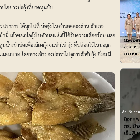
ยใจชาวบ่อกุ้งที่ขาดทุนยับ
รปราการ ได้บุกไปที่ บ่อกุ้ง ในตำบลคลองด่าน อำเภอ
ข่าวประชาสั
้านี้ เจ้าของบ่อกุ้งในตำบลแห่งนี้ได้รับความเดือดร้อน ผลก
ดร.รอยล
เข้าบ่อเพื่อเลี้ยงกุ้ง จนทำให้ กุ้ง ที่ปล่อยไว้ในบ่อถูก
จัดการน
ต.บางเค
สนบาท โดยทางเจ้าของบ่อพาไปดูการดักจับกุ้ง ซึ่งจะมี
ศิลปวัฒธรรม
ช็อก!! 
กระเป๋า
เข็มพิมุ