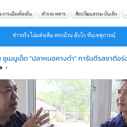
ง-การเมืองท้องถิ่น
ตำรวจ-ทหาร
ศิลปวัฒนธรรม-บันเทิง
ข่าวจริง ไม่แต่งเติม ครบถ้วน ฉับไว ทันเหตุการณ์
น ชูเมนูเด็ด "ปลาหมอคางดำ" การันตีรสชาติอร่อ
3