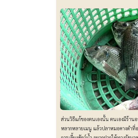
ส่วนวิธีแก้ของตนเองนั้น ตนเองมีร้า
หลากหลายเมนู แล้วปลาหมอคางดำที่ออ
การเลี้ยงสัตว์น้ำ อยากฝากให้ทางรัฐบ