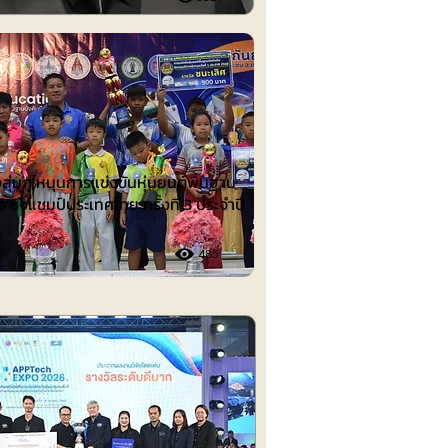
ต์
งลุ่มภู หนุนการแข่งขันหุ่นยนต์พื้นฐาน
อ ชิงแชมป์ประเทศไทย ครั้งที่ 3 ประจำปี
485