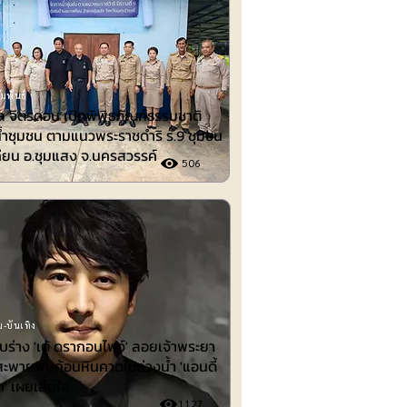
มพันธ์
 จิตรดอน เปิดพิพิธภัณฑ์ธรรมชาติ
้ำชุมชน ตามแนวพระราชดำริ ร.9 ชุมชน
ียน อ.ชุมแสง จ.นครสวรรค์
506
-บันเทิง
พบร่าง 'เต้ ดรากอนไฟว์' ลอยเจ้าพระยา
สะพายพบก้อนหินคาดใช้ถ่วงน้ำ 'แอนดี้
ก' เผยเสียใจ
1127