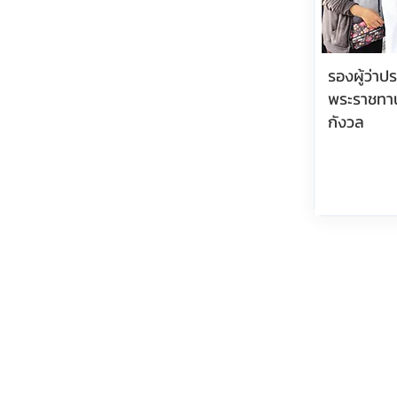
รองผู้ว่า
พระราชทา
กังวล