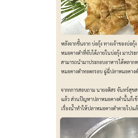
หลังจากขึ้นจาก บ่อกุ้ง ทางเจ้าของบ่อกุ้
หมอคางดำที่จับได้ภายในบ่อกุ้ง มาประ
สามารถนำมาประกอบอาหารได้หลากหลาย
หมอคางดำทอดกรอบ ฉู่ฉี่ปลาหมอคางด
จากกการสอบถาม นายอดิสร จันทร์สุขสวัส
แล้ว ส่วนปัญหาปลาหมอคางดำนั้นก็เข้
เรื่องน้ำทำให้ปลาหมอคางดำตายไปแล้วช