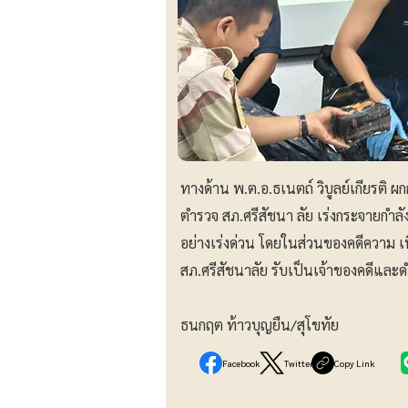
ทางด้าน พ.ต.อ.ธเนตถ์ วิบูลย์เกียรติ ผ
ตำรวจ สภ.ศรีสัชนา ลัย เร่งกระจายกำลั
อย่างเร่งด่วน โดยในส่วนของคดีความ เน
สภ.ศรีสัชนาลัย รับเป็นเจ้าของคดีแล
ธนกฤต ท้าวบุญยืน/สุโขทัย
Facebook
Twitter
Copy Link