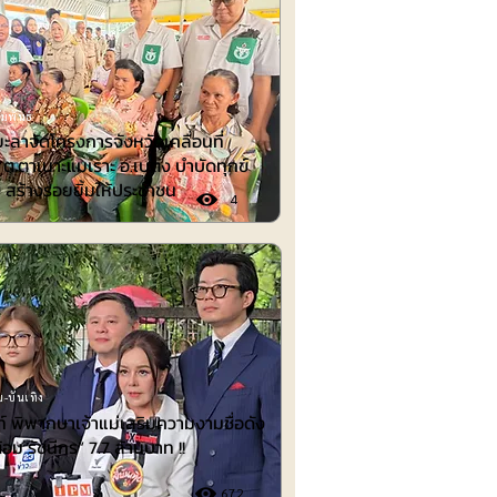
มพันธ์
ยะลาจัดโครงการจังหวัดเคลื่อนที่
ี่ ต.ตาเนาะแมเราะ อ.เบตง บำบัดทุกข์
ข สร้างรอยยิ้มให้ประชาชน
4
-บันเทิง
 พิพากษาเจ้าแม่เสริมความงามชื่อดัง
้อม รัชนีกร“ 7.7 ล้านบาท !!
672