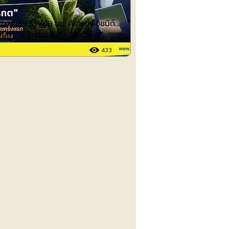
ย ม.อุบลฯ ร่วมกับ มข. ค้นพบพืชชนิด
โลก “สังกรณีเงิน” - “ช่อมรกต”
433