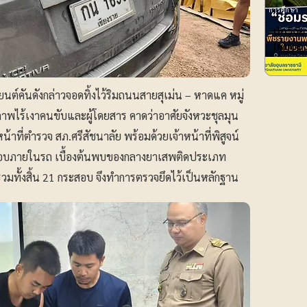
การศึกษา
นักวิจั
ใหม่ของ
นต์คันดังกล่าวจอดทิ้งไว้ริมถนนสายสุเม่น – หาดแค หมู่
สภาพไร้เงาคนขับและผู้โดยสาร คาดว่าอาศัยจังหวะชุลมุน
้าที่ตำรวจ สภ.ศรีสัชนาลัย พร้อมด้วยเจ้าหน้าที่พิสูจน์
วจสอบภายในรถ เบื้องต้นพบของกลางยาเสพติดประเภท
วมทั้งสิ้น 21 กระสอบ จึงทำการตรวจยึดไว้เป็นหลักฐาน