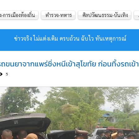
ง-การเมืองท้องถิ่น
ตำรวจ-ทหาร
ศิลปวัฒนธรรม-บันเทิง
ข่าวจริง ไม่แต่งเติม ครบถ้วน ฉับไว ทันเหตุการณ์
ดรถขนยาจากแพร่ซิ่งหนีเข้าสุโขทัย ก่อนทิ้งรถเข
5