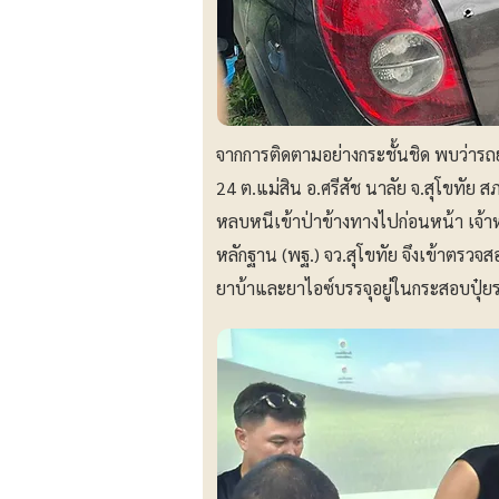
จากการติดตามอย่างกระชั้นชิด พบว่ารถย
24 ต.แม่สิน อ.ศรีสัช นาลัย จ.สุโขทัย 
หลบหนีเข้าป่าข้างทางไปก่อนหน้า ​เจ้าหน
หลักฐาน (พฐ.) จว.สุโขทัย จึงเข้าตร
ยาบ้าและยาไอซ์บรรจุอยู่ในกระสอบปุ๋ยร