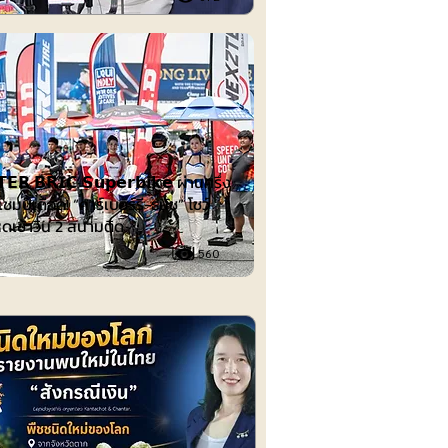
ต์
𝗘𝗥 𝗕𝗥𝗜𝗖 𝗦𝘂𝗽𝗲𝗿𝗯𝗶𝗸𝗲 ผ่านครึ่ง
ชมป์เดือด! “คาร์เบอร์รี-ธนัช” โชว์
ดเข้าวิน 2 สนามติด
560