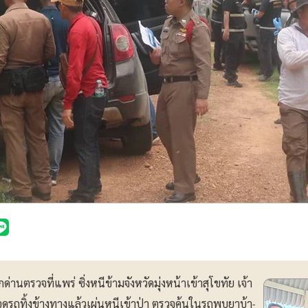
านตรวจที่แพร่ ซิ่งหนีข้ามจังหวัดมุ่งหน้าเข้าสุโขทัย เจ้า
 จอดรถทิ้งข้างทางแล้วเผ่นหนีเข้าป่า ตรวจค้นในรถพบยาบ้า-