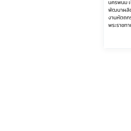
นครพนม เ
พัฒนาผลิต
งานหัตถกร
พระราชทาน