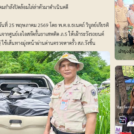
มกำลังปิดล้อมไล่ล่าตัวมาดำเนินคดี
น. วันที่ 25 พฤษภาคม 2569 โดย พ.ต.อ.ธเนตถ์ วิบูลย์เกียรติ
ข่าวประชาสั
นจากศูนย์เอไอสกัดกั้นยาเสพติด ภ.5 ให้เฝ้าระวังรถยนต์
จังหวัด
ช้เส้นทางมุ่งหน้าผ่านด่านตรวจหาดรั้ว สภ.วังชิ้น
ลงพื้นท
บำรุงสุ
ศิลปวัฒธรรม
ศาลนนท์
ชดใช้ ”ต