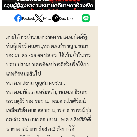
อาชญากรรม
Facebook
Twitter
Copy Link
ภายใต้การอำนวยการของ พล.ต.อ. กิตติ์รัฐ
พันธุ์เพ็ชร์ ผบ.ตร.,พล.ต.อ.สำราญ นวลมา
รอง ผบ.ตร./ผอ.ศอ.ปส.ตร. ได้เน้นย้ำในการ
ปราบปรามยาเสพติดอย่างจริงจังเพื่อให้ยา
เสพติดหมดสิ้นไป
พล.ต.ท.สยาม บุญสม ผบช.น.,
พล.ต.ต.พัลลภ แอร่มหล้า, พล.ต.ต.ธีรเดช
ธรรมสุธีร์ รอง ผบช.น., พล.ต.ต.โชติวัฒน์
เหลืองวิลัย ผบก.สส.บช.น, พ.ต.อ.วรพจน์ รุ่ง
กระจ่าง รอง ผบก สส.บช.น., พ.ต.อ.สิทธิศักดิ์
นาคามาตย์ ผกก.สืบสวน2 สั่งการให้