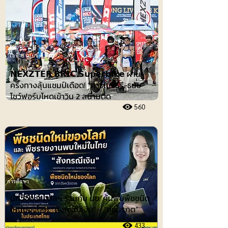
ไอที-ยานยนต์
𝗡𝗘𝗫𝗭𝗧𝗘𝗥 𝗕𝗥𝗜𝗖 𝗦𝘂𝗽𝗲𝗿𝗯𝗶𝗸𝗲 ผ่าน
ครึ่งทางลุ้นแชมป์เดือด! “คาร์เบอร์รี-ธนัช”
โชว์ฟอร์มโหดเข้าวิน 2 สนามติด
560
การศึกษา
นักวิจัย ม.อุบลฯ ร่วมกับ มข. ค้นพบพืชชนิด
ใหม่ของโลก “สังกรณีเงิน” - “ช่อมรกต”
433