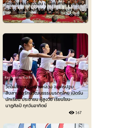
รองผวจ.แม่ฮ่องสอน นำพุทธศาสนิกชนร่วม
กิจกรรมเข้าวัดปฏิบัติธรรมวันธรรมสวนะ
300
ศิลปวัฒธรรม-บันเทิง
วัดไผ่ล้อมพระอารามหลวง จ.นครปฐม
สืบสานอนุรักษ์วัฒนธรรมมรดกไทย เปิดรับ
นักเรียน ประชาชน ผู้สูงวัย เรียนโขน-
นาฏศิลป์ ทุกวันอาทิตย์
167