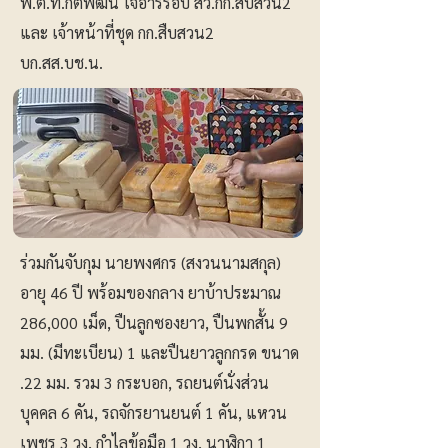
พ.ต.ท.กิติพัฒน์ ใจอารีรอบ สว.กก.สืบสวน2
และ เจ้าหน้าที่ชุด กก.สืบสวน2
บก.สส.บช.น.
ร่วมกันจับกุม นายพงศกร (สงวนนามสกุล)
อายุ 46 ปี พร้อมของกลาง ยาบ้าประมาณ
286,000 เม็ด, ปืนลูกซองยาว, ปืนพกสั้น 9
มม. (มีทะเบียน) 1 และปืนยาวลูกกรด ขนาด
.22 มม. รวม 3 กระบอก, รถยนต์นั่งส่วน
บุคคล 6 คัน, รถจักรยานยนต์ 1 คัน, แหวน
เพชร 3 วง, กำไลข้อมือ 1 วง, นาฬิกา 1