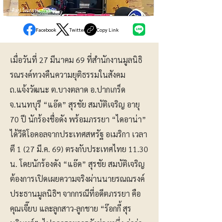
ศิลปวัฒธรรม-บันเทิง
Facebook
Twitter
Copy Link
เมื่อวันที่ 27 มีนาคม 69 ที่สำนักงานมูลนิธิ
รณรงค์ทวงคืนความยุติธรรมในสังคม
ถ.แจ้งวัฒนะ ต.บางตลาด อ.ปากเกร็ด
จ.นนทบุรี “แอ๊ด” สุรชัย สมบัติเจริญ อายุ
70 ปี นักร้องชื่อดัง พร้อมภรรยา “ไดอาน่า”
ได้วีดิโอคอลจากประเทศสหรัฐ อเมริกา เวลา
ตี 1 (27 มี.ค. 69) ตรงกับประเทศไทย 11.30
น. โดยนักร้องดัง “แอ๊ด” สุรชัย สมบัติเจริญ
ต้องการเปิดเผยความจริงผ่านนายรณณรงค์
ประธานมูลนิธิฯ จากกรณีที่อดีตภรรยา คือ
คุณเจี๊ยบ และลูกสาว-ลูกชาย “ร๊อกกี้ สุร