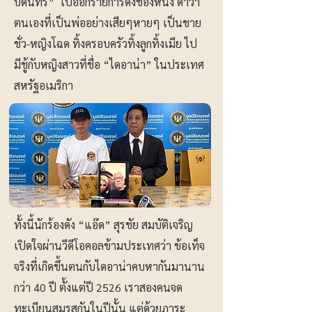
บดินทร์” ไปออกรายการดังช่องหนึ่ง ด่าว่า
ตนเองที่เป็นพ่ออย่างเสียๆหายๆ เป็นชาย
ชั่ว-หญิงโฉด ทิ้งครอบครัวทิ้งลูกทิ้งเมีย ไป
มีชู้กับหญิงสาวที่ชื่อ “ไดอาน่า” ในประเทศ
สหรัฐอเมริกา
ทั้งนี้นักร้องดัง “แอ๊ด” สุรชัย สมบัติเจริญ
เปิดใจผ่านวีดีโอคอลข้ามประเทศว่า ข้อเท็จ
จริงที่เกิดขึ้นตนกับไดอาน่าคบหากันมานาน
กว่า 40 ปี ตั้งแต่ปี 2526 เราสองคนจด
ทะเบียนสมรสกันในปีนั้น แต่ด้วยภาระ