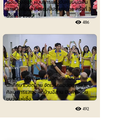
พ่อเมืองลุ่มภู หนุนการแข่งขันหุ่นยนต์พื้น
ฐานบังคับมือ ชิงแชมป์ประเทศไทย ครั้งที่ 3
ประจำปี 2569
486
การศึกษา
มหาวิทยาลัยกาฬสินธุ์เปิดบ้านต้อนรับ
นักศึกษาเวียดนาม จัดเวิร์คชอปดนตรีและ
ศิลปะการแสดงพื้นบ้านอีสาน ปิดท้ายด้วย
ขบวนแห่เซิ้ง
492
ประชาสัมพันธ์