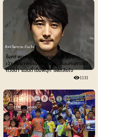
ศิลปวัฒธรรม-บันเทิง
ช็อก!! พบร่าง 'เต้ ดรากอนไฟว์' ลอย
เจ้าพระยา กระเป๋าสะพายพบก้อนหินคาดใช้
ถ่วงน้ำ 'แอนดี้ เข็มพิมุก' เผยเสียใจ
1131
ไอที-ยานยนต์