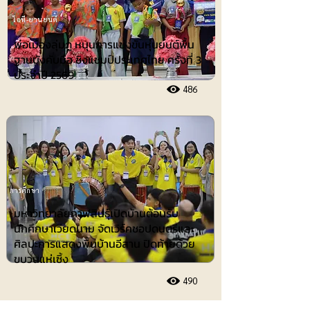
ไอที-ยานยนต์
พ่อเมืองลุ่มภู หนุนการแข่งขันหุ่นยนต์พื้น
ฐานบังคับมือ ชิงแชมป์ประเทศไทย ครั้งที่ 3
ประจำปี 2569
486
การศึกษา
มหาวิทยาลัยกาฬสินธุ์เปิดบ้านต้อนรับ
นักศึกษาเวียดนาม จัดเวิร์คชอปดนตรีและ
ศิลปะการแสดงพื้นบ้านอีสาน ปิดท้ายด้วย
ขบวนแห่เซิ้ง
490