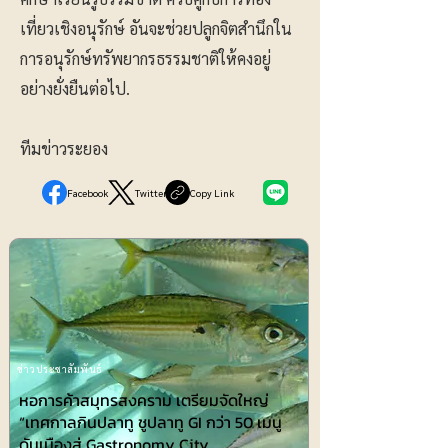
เที่ยวเชิงอนุรักษ์ อันจะช่วยปลูกจิตสำนึกใน
การอนุรักษ์ทรัพยากรธรรมชาติให้คงอยู่
อย่างยั่งยืนต่อไป.
ทีมข่าวระยอง
Facebook
Twitter
Copy Link
ข่าวประชาสัมพันธ์
หอการค้าสมุทรสงคราม เตรียมจัดใหญ่
“เทศกาลกินปลาทู ชูปลาทู GI กว่า 50 เมนู
ดันเมืองสู่ Gastronomy City