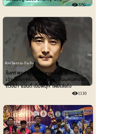
580
ศิลปวัฒธรรม-บันเทิง
ช็อก!! พบร่าง 'เต้ ดรากอนไฟว์' ลอย
เจ้าพระยา กระเป๋าสะพายพบก้อนหินคาดใช้
ถ่วงน้ำ 'แอนดี้ เข็มพิมุก' เผยเสียใจ
1130