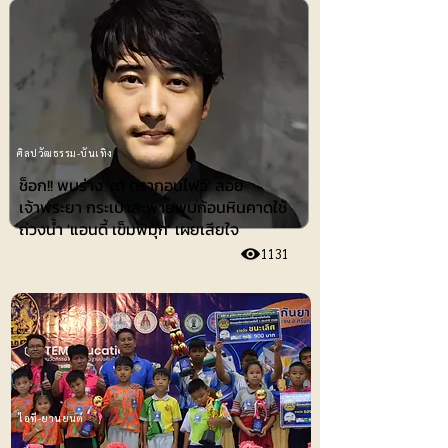
ศิลปวัฒธรรม-บันเทิง
ช็อก!! พบร่าง 'เต้ ดรากอนไฟว์' ลอย
เจ้าพระยา กระเป๋าสะพายพบก้อนหินคาดใช้
ถ่วงน้ำ 'แอนดี้ เข็มพิมุก' เผยเสียใจ
1131
ไอที-ยานยนต์