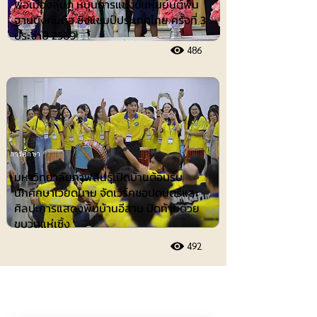
พ่อเมืองลุ่มภู หนุนการแข่งขันหุ่นยนต์พื้น
ฐานบังคับมือ ชิงแชมป์ประเทศไทย ครั้งที่ 3
ประจำปี 2569
486
การศึกษา
มหาวิทยาลัยกาฬสินธุ์เปิดบ้านต้อนรับ
นักศึกษาเวียดนาม จัดเวิร์คชอปดนตรีและ
ศิลปะการแสดงพื้นบ้านอีสาน ปิดท้ายด้วย
ขบวนแห่เซิ้ง
492
ประชาสัมพันธ์