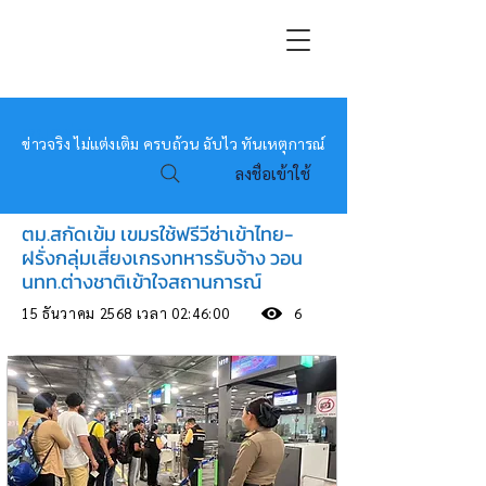
หมอข่าว
ข่าวจริง ไม่แต่งเติม ครบถ้วน ฉับไว ทันเหตุการณ์
ลงชื่อเข้าใช้
ตม.สกัดเข้ม เขมรใช้ฟรีวีซ่าเข้าไทย-
ฝรั่งกลุ่มเสี่ยงเกรงทหารรับจ้าง วอน
นทท.ต่างชาติเข้าใจสถานการณ์
15 ธันวาคม 2568 เวลา 02:46:00
6