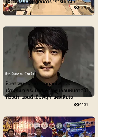
เปิดอบรมเชิงปฏิบัติการ "การใช้ AI +
570
ศิลปวัฒธรรม-บันเทิง
ช็อก!! พบร่าง 'เต้ ดรากอนไฟว์' ลอย
เจ้าพระยา กระเป๋าสะพายพบก้อนหินคาดใช้
ถ่วงน้ำ 'แอนดี้ เข็มพิมุก' เผยเสียใจ
1131