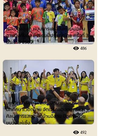
ไอที-ยานยนต์
พ่อเมืองลุ่มภู หนุนการแข่งขันหุ่นยนต์พื้น
ฐานบังคับมือ ชิงแชมป์ประเทศไทย ครั้งที่ 3
ประจำปี 2569
486
การศึกษา
มหาวิทยาลัยกาฬสินธุ์เปิดบ้านต้อนรับ
นักศึกษาเวียดนาม จัดเวิร์คชอปดนตรีและ
ศิลปะการแสดงพื้นบ้านอีสาน ปิดท้ายด้วย
ขบวนแห่เซิ้ง
492