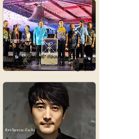
ข่าวประชาสัมพันธ์
พ่อเมืองประจวบฯ เปิดงาน “ใต้ร่มพระบารมี
ท่องเที่ยวศรีคีรีขันธ์” ท่องเที่ยวเชิง
ประวัติศาสตร์
6
ศิลปวัฒธรรม-บันเทิง