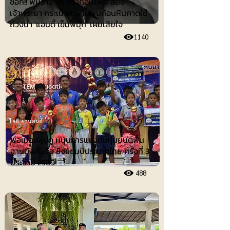
ช็อก!! พบร่าง 'เต้ ดรากอนไฟว์' ลอย
เจ้าพระยา กระเป๋าสะพายพบก้อนหินคาดใช้
ถ่วงน้ำ 'แอนดี้ เข็มพิมุก' เผยเสียใจ
1140
ไอที-ยานยนต์
พ่อเมืองลุ่มภู หนุนการแข่งขันหุ่นยนต์พื้น
ฐานบังคับมือ ชิงแชมป์ประเทศไทย ครั้งที่ 3
ประจำปี 2569
488